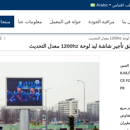
ب اقتباس
Arabic
 بنا
مراقبة الجودة
جولة في المعمل
معلومات عنا
منتجا
ل
التحديث
ة ليد لوحة 1200hz معدل التحديث
الصين
KAILI
CE F
P8
لتفاوض
لطيران