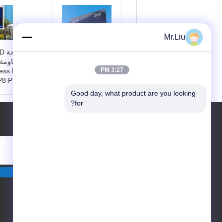
Mr.Liu
لوحات الحائط LED
الخارجية P10 بالألوان
مقاومة 
3:27 PM
الكاملة لأكثر من 10
ness P4
أمتار من مسافة
P8 P10
المشاهدة
اسم الم
Good day, what product are you looking 
اسم المنتج:
لوحات الح
ة LED P4
for?
ائط LED الخارجية P1
مساهمة
طلب اقتباس
0
لون:
بالألوان الكاملة
10٪
سطوع:
≥6000 شمعة
حماية ا
أبعاد الشاشة:
حسب ال
طريقة ا
طلب
ة الأمام
أرسلت