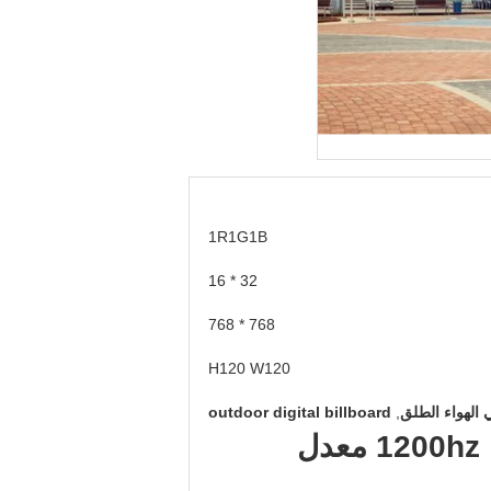
1R1G1B
32 * 16
768 * 768
H120 W120
الهواء الطلق
,
outdoor digital billboard
الإعلان التجاري الرقمي في الهواء الطلق تأجير شاشة ليد لوحة 1200hz معدل