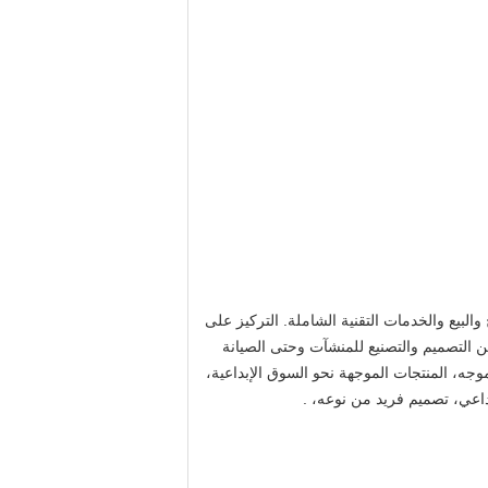
لبيع والخدمات التقنية الشاملة. التركيز على
 التصميم والتصنيع للمنشآت وحتى الصيانة
ع صادقة، موظف مخصص، قوية r & d القدرة، استجابة السوق موجه، المنتجات الموجهة نحو السوق الإبداعية،
داعي، تصميم فريد من نوعه، .