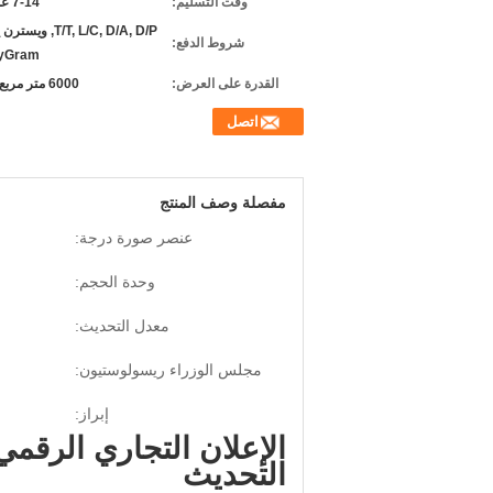
وقت التسليم:
7-14 عمل يوم
T/T, L/C, D/A, D/P, و
شروط الدفع:
yGram
القدرة على العرض:
6000 متر مربع شهريا
اتصل
مفصلة وصف المنتج
عنصر صورة درجة:
وحدة الحجم:
معدل التحديث:
مجلس الوزراء ريسولوستيون:
إبراز:
التحديث