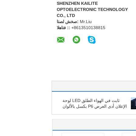
SHENZHEN KAILITE
OPTOELECTRONIC TECHNOLOGY
CO., LTD
Mr.Liu
اتصل شخص:
+8613510138815
الهاتف ::
ثابت في الهواء الطلق LED لوحة
الإعلان أدى العرض P6 بكسل بالألوان
الحقيقية