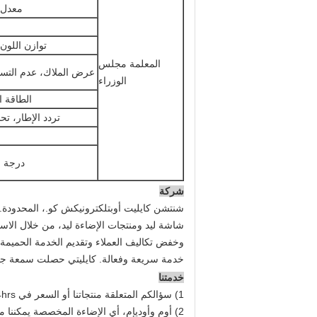
معدل ا
توازن اللون
المعلمة مجلس
عرض الملاك، عدم التسط
الوزراء
الطاقة ا
تردد الإطار، ت
درجة ح
شركة
شنتشن كايليت أوبتلكترونيكش كو.، المحدودة.، 
شاشة ليد ومنتجات الإضاءة ليد، من خلال الاس
خدمة سريعة وفعالة. كايليتي حصلت سمعة جيدة 
خدمتنا
1) سؤالكم المتعلقة منتجاتنا أو السعر في 24hrs
2) أوم وأوديإم، أي الإضاءة المخصصة يمكننا مساعدتك لتصميم ووضعها في المنتج