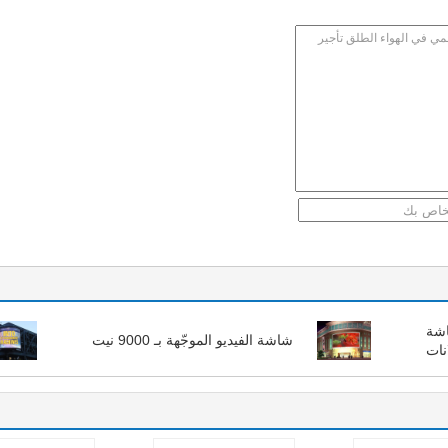
جية شاشة
شاشة الفيديو الموجّهة بـ 9000 نيت
نات