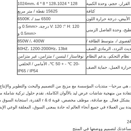
لقرار، حجم، وحدة الكمية
128 * 128،1024 * 1024mm، 4 * 8
كثافة
15625 نقطة / متر مربع
 الأبيض، درجة حرارة اللون
6500 سد /، 6500K
H: 120 °؛ V: 120 درجة، <0.5mm و،
يح، وحدة الفاصل الزمني
<0.5mm و
لقصوى /، متوسط ​​الطاقة /
850W /، 400W
حديث التردد، الرمادي الصف
60HZ، 1200-2000Hz، 13bit
نظام التحكم، يدعم النظام
نوفاستار / لينسن / متزامن، غير متزامن
-20 ℃ - + 50 ℃، الأمامي / الخلفي:
رارة العمل، حماية الصف
IP65 / IP54
هي مرحبا-- منتديات المؤسسة مع مزيج من التصميم والبحث والتطوير والإنتاج وا
تفادة من منهجية شاشات عرض ليد بالألوان الكاملة، نقدم حلول تركية شاملة من
وخفض تكاليف العملاء وتقديم الخدمة الحميمة بشكل فعال. م
بين العملاء في جميع أنحاء العالم له حادة بمعنى السوق، المعلقة الوعي الإب