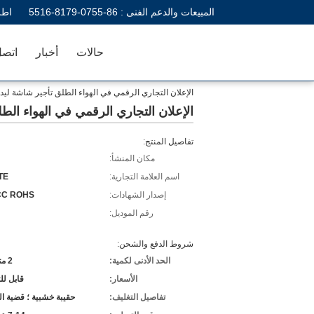
المبيعات والدعم الفنى :
86-0755-8179-5516
اطل
حالات
أخبار
اتصل
الإعلان التجاري الرقمي في الهواء الطلق تأجير شاشة ليد لوحة 1200hz معدل 
الإعلان التجاري الرقمي في الهواء الطلق تأجير شاش
تفاصيل المنتج:
مكان المنشأ:
اسم العلامة التجارية:
TE
إصدار الشهادات:
CC ROHS
رقم الموديل:
شروط الدفع والشحن:
الحد الأدنى لكمية:
2 متر مربع
الأسعار:
قابل ل
تفاصيل التغليف:
حقيبة خشبية ؛ قضية ا