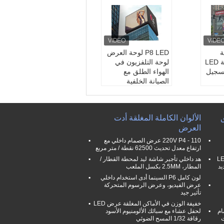
ة
P8 LED لوحة العرض
الإعلانات الرقمية LED
لوحة التلفزيون في
تسجيل
الهواء الطلق مع
الصيانة الخلفية
320x
حجم الوحدة:
320x16
0 ملم
IP6
حماية الدخول:
IP65
ق
الألوان الكاملة المغلقة أدت
سطوع:
> 6000 نت
العرض
زيوني
طلب:
عرض تلفزيوني
وشاشة دعائية
110 - 220V P4 عرض الصمام داخلي مع
ارتفاع معدل تحديث 62500 نقطة / متر مربع
P4 في الهواء الطلق LED
هد داخلي تأجير شاشة ليد لمحطة القطار /
1000MM الحديد
المطار، 2.5MM بكسل الملعب
لون كامل P6 السينما أدى استخدام داخلي
عرض الفيديو، وعرض الرسوم المتحركة
تأثير جيد
خفيفة الوزن في الأماكن المغلقة عرض LED
مام
لحفل عشاء مع سبائك الألومنيوم الأسود
ت
رقاقة 1/32 المسح الضوئي