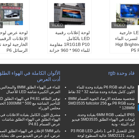
لوحة LED خارجية
لوحة إعلانات رقمية
لوحة عرض لوح
لتسرب الماء
LED بالكامل
Higt Bright
1R1G1B P10 مقاومة
الخارجية لوحة 
P5 
للماء 960 * 960 خزانة
الرسائل P6
نتج:
إعلان علام
حجم الوحدة:
320x16
حجم الوحدة:
16
0 ملم
0 ملم
 الجهد:
تيار مت
حماية الدخول:
IP65
حماية الدخول:
5
قاد وحدة rgb
الألوان الكاملة في الهواء الطل
ردد 110-220 فولت ±
سطوع:
> 6000 نت
سطوع:
> 6000 نت
أدت العرض
طلب:
عرض تلفزيوني
طلب:
عرض تلف
لدخول:
IP65
وشاشة دعائية
وشاشة دعائية
عالية الدقة P6 RGB بقيادة وحدة للماء
للماء في الهواء الطلق 8MM والمجالس
لصيانة:
الخلفي
اللون كامل بقيادة وحدة شاشة 32 * 32 نقاط
العرض الكبيرة شاشة LED للأعمال
ية
شخصية مصلحة الارصاد الجوية الصمام 8MM
توفير الطاقة .81
وحدة P8 RGB مع SMD3535 fullcolor 256
للتأجير الشاشة مع 500 * 
* 128MM
مجلس الوزراء
IP65 الملعب 6MM RGB بقيادة وحدة،
مشرق اللون الكامل بقيادة الاعلانات في
لوحات في الهواء الطلق SMD3535 فيديو
الهواء الطلق في الهواء الطلق شاشات
أدى البيئة - ودية
عرض الصمام P4.81
قابل للتعديل 3 في 1 داخلي P3 RGB LED
دائم 5MM الإعلان في الهواء الطلق الص
وحدة، SMD2121 عالية السطوع لوحة
عرض، أدى عرض الفيديو سي فك بنفايا