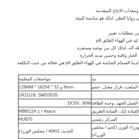
د في الهواء الطلق p8.
شاشة في الهواء الطلق p8 هي فعالة من حيث التكلفة.
بند
مواصفات المعلمة
لملعب، قرار معدل، حجم
8mm و 32 * 16256 * 128MM
1R1G1B، SMD3535
العمل الجهد، وحدة الطاقة
DC5V، 30W
القيادة إيك، القيادة الطريق
MBI5124 1 / 4sacn
المركز رئيسي
HUB75
وزراء الوزن (كجم / مجلس
الحديد، 40KG / مجلس الوزراء
الوزراء)