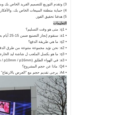
3) وتقدم التوزيع للتصميم الفريد الخاص بك وبعض النماذج الحالية لدينا
4) حماية منطقة المبيعات الخاص بك، والأفكار وتصميم كل ما تبذلونه من معلومات خاصة
5) هدفنا تحقيق الفوز.
التعليمات
• q1: متى هو وقت التسليم؟
• a1: سنقوم إنجاز التصنيع ضمن 15-25 أيام بعد تلقي الودائع.
• q2: ما هي طريقة الدفع؟
• a2: نحن نؤيد مجموعة متنوعة من طرق الدفع، الأكثر شيوعا هو ت 100٪.
• q3: ما هو بكسل الملعب ل شاشة ليد الخارجية؟
• a3: في الهواء الطلق (p4mm / p5mmp6mm / p8mm / p10mm / p16mm)
• Q4: ماذا عن حجم المشروع؟
• A4: يرجى تقديم حجم مع "العرض بالارتفاع" من المشروع. وسوف نقدم الحل المناسب لحجم المشروع الخاص بك