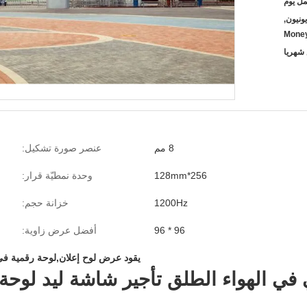
يسترن يونيون,
Mone
8 مم
عنصر صورة تشكيل:
256*128mm
وحدة نمطيّة قرار:
1200Hz
خزانة حجم:
96 * 96
أفضل عرض زاوية:
يقود عرض لوح إعلان,لوحة رقمية في 