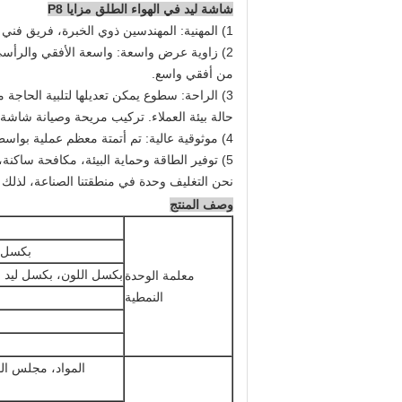
شاشة ليد في الهواء الطلق مزايا P8
1) المهنية: المهندسين ذوي الخبرة، فريق فني ومعدات الانتاج المتقدمة.
2) زاوية عرض واسعة: واسعة الأفقي والرأسي زوايا النظر، لذلك هو مناسبة للبيئة
من أفقي واسع.
3) الراحة: سطوع يمكن تعديلها لتلبية الحاجة من متطلبات تغيير
حالة بيئة العملاء. تركيب مريحة وصيانة شاشة لي
4) موثوقية عالية: تم أتمتة معظم عملية بواسطة آلة، لذلك كل من نوعية مستقرة.
5) توفير الطاقة وحماية البيئة، مكافحة ساكنة، الغبار واقية وحسن تبديد الحرارة.
نحن التغليف وحدة في منطقتنا الصناعة، لذلك لدينا الصمام ال
وصف المنتج
بكسل ا
بكسل اللون، بكسل ليد
معلمة الوحدة
النمطية
المواد، مجلس ال