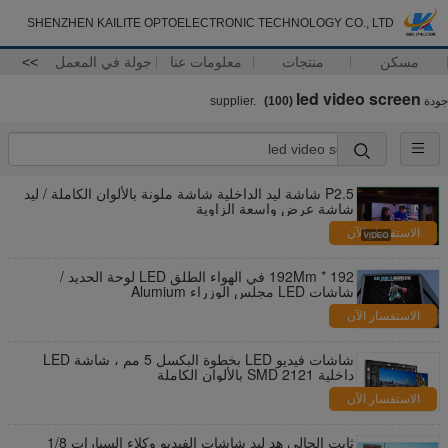
SHENZHEN KAILITE OPTOELECTRONIC TECHNOLOGY CO., LTD
مسكن
منتجات
معلومات عنا
جولة في المعمل
>>
led video screen
جودة
supplier.
(100)
P2.5 شاشة ليد الداخلية شاشة ملونة بالألوان الكاملة / ليد
شاشة عرض واسعة الزاوية
الاستفسار الآن
192 * 192Mm في الهواء الطلق LED لوحة الحديد /
شاشات LED مجلس الوزراء Alumium
الاستفسار الآن
شاشات فيديو LED بخطوة البكسل 5 مم ، شاشة LED
داخلية SMD 2121 بالألوان الكاملة
الاستفسار الآن
ثابت الحالي هد ليد شاشات الفيديو وكلاء السيارات 1/8