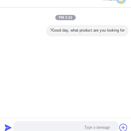
الاستفسار الآن
960 * 960 مجلس الوزراء شاشات ليد فيديو، شاشات ليد
الإعلان 7000 شمعة في المتر المربع سطوع
3:32 PM
الاستفسار الآن
Good day, what product are you looking for?
1 / 10
غير اللغة
Arabic
منزل
|
معلومات عنا
|
اتصل بنا
|
خريطة الموقع
|
Privacy Policy
منظر مكتبيّ
Copyright © 2016 - 2026 SHENZHEN KAILITE OPTOELECTRONIC
TECHNOLOGY CO., LTD.
All rights reserved.
دردشة
طلب اقتباس