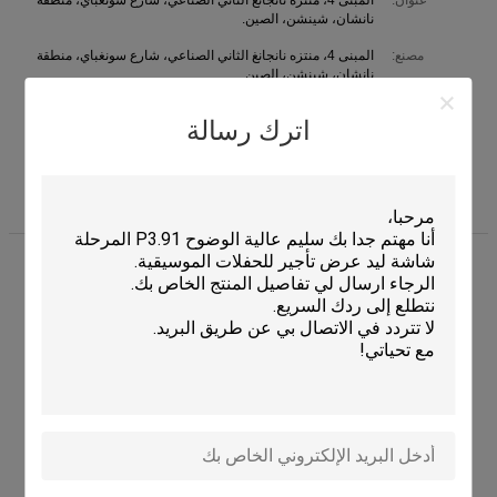
عنوان:
المبنى 4، منتزه نانجانغ الثاني الصناعي، شارع سونغباي، منطقة
نانشان، شينشن، الصين.
مصنع:
المبنى 4، منتزه نانجانغ الثاني الصناعي، شارع سونغباي، منطقة
نانشان، شينشن، الصين.
وقت العمل:
9:00-18:00 ( بتوقيت بكين)
اترك رسالة
هاتف:
0086-135-1013-8815
(وقت العمل)
0086-755-8179-5516
(غير وقت العمل)
الفاكس:
0086-755-8179-5586
إتصال :
Mr. lewis (SHENZHEN KAILITE OPTOELECTRONIC
TECHNOLOGY CO., LTD)
ﻢﺷﺍﺮﻛﺓ ﺎﻟﺪﺧﻮﻟ: ﺱﺎﻋﺎﺗ 36 دقيقة
ﻢﻧﺫ
المسمى
Sales manager
الوظيفي :
هاتف :
+8613510138815
Whatsapp
+8613510138815
WHATSAPP :
lewis681992
skype
سكايب :