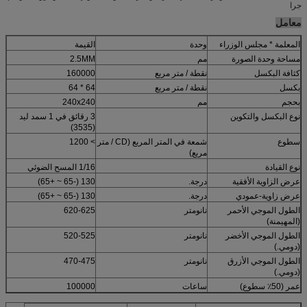
جرا
معامل
المعلمة * مجلس الوزراء
وحدة
القيمة
مساحة وحدة الصورة
مم
2.5MM
كثافة البكسل
نقطة / متر مربع
160000
بكسل
نقطة / متر مربع
64 * 64
بحجم
مم
240x240
نوع البكسل والتكوين
3 رقائق في 1 سمد ليد
(3535)
سطوع
شمعة في المتر المربع (CD / متر
> 1200
مربع)
نوع القيادة
1/16 المسح الضوئي
عرض الزاوية الأفقية
درجة.
130 (-65 ~ +65)
عرض زاوية-عمودي
درجة.
130 (-65 ~ +65)
الطول الموجي الأحمر
نانومتر
620-625
(المهيمنة)
الطول الموجي الأخضر
نانومتر
520-525
(دومي.)
الطول الموجي الأزرق
نانومتر
470-475
(دومي.)
عمر (50٪ سطوع)
ساعات
100000