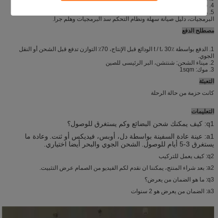
4. قطع الغيار مجانا. ليفيتيمي صيانة مجانية والترقية.
5. مجموعة كاملة من الوثائق مجانا، والتي بما في ذلك إرشادات التثبيت، دليل تشغيل
البرمجيات، دليل صيانة سهلة ونظام التحكم سد البرمجيات وهلم جرا.
مصطلح الدفع
1. الدفع بواسطة t / t، 30٪ الودائع قبل الإنتاج، 70٪ التوازن تدفع قبل الشحن أو النقل
الجوي.
2. ميناء الشحن: شنتشن، البر الرئيسى للصين
3. موك: 1sqm
التعبئة
كانت حزمة من حالة الرحلة
التعليمات
q1: كيف يمكنك شحن البضائع وكم يستغرق للوصول؟
a1: عينة عادة السفينة بواسطة دل، أوبس، فيديكس أو ثنت.
وعادة ما
يستغرق 3-5 أيام للوصول.
الشحن الجوي والبحر أيضا اختياري.
q2: كيف يعمل للتركيب
a2: بعد شراء المنتج، يمكننا ان نقدم لكم الفيديو من الصمام عرض التثبيت.
q3: ما هو الضمان من يعرض؟
a3: الضمان من يعرض هو 2 سنوات