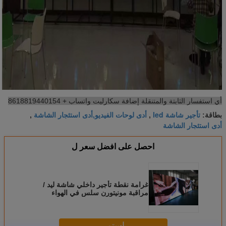
أي استفسار الثابتة والمتنقلة إضافة سكارليت واتساب + 8618819440154
تأجير شاشة led
أدى لوحات الفيديو,أدى استئجار الشاشة
بطاقة:
,
,
أدى استئجار الشاشة
احصل على افضل سعر ل
غرامة نقطة تأجير داخلي شاشة ليد /
مراقبة مونيتورن سلس في الهواء
الطلق لوحة الصمام بوراد
استمر