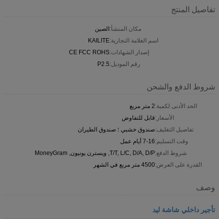
تفاصيل المنتج
مكان المنشأ:
الصين
اسم العلامة التجارية:
KAILITE
إصدار الشهادات:
CE FCC ROHS
رقم الموديل:
P2.5
شروط الدفع والشحن
الحد الأدنى لكمية:
2 متر مربع
الأسعار:
قابل للتفاوض
تفاصيل التغليف:
صندوق خشبي ؛ صندوق الطيران
وقت التسليم:
7-16 أيام عمل
شروط الدفع:
T/T, L/C, D/A, D/P, ويسترن يونيون, MoneyGram
القدرة على العرض:
4500 متر مربع في الشهر
وصف
تأجير داخلي شاشة ليد