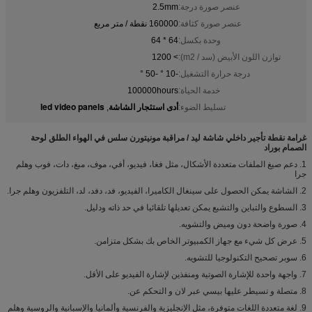
عنصر صورة درجة:
2.5mm
عنصر صورة كثافة:
160000 نقطة / متر مربع
وحدة بكسل:
64 * 64
توازن اللون الأبيض (سد / m2):
> 1200
درجة حرارة التشغيل:
-10 ° -50 °
خدمة الحياة:
100000hours
أدى استئجار الشاشة
led video panels
تسليط الضوء:
,
غرامة نقطة تأجير داخلي شاشة ليد / مراقبة مونيتورن سلس في الهواء الطلق لوحة
الصمام بوراد
1. دعم صيغ الملفات متعددة الأشكال، مثل فغا، فيديو، أفي، موف، مبغ، دات، فوب وهلم
جرا
2. الشاشة يمكن الحصول على سينغال الكاميرا، الفيديو، فد، دفد، لد، التلفزيون وهلم جرا.
3. السطوع والتباين والتشبع يمكن تعديلها تلقائيا في حد ذاته ودليل.
4. صورة واضحة دون وميض والتشويه.
5. عرض كل شيء مع جهاز الكمبيوتر الخاص بك بشكل متزامن.
6. سوبر تصحيح التكنولوجيا للتشويه.
7. واجهة واحدة للإشارة الصوتية ومنفذين لإشارة الفيديو على الأقل.
8. متصلة و تسيطر عليها بيسي عبر لان و التحكم عن.
9. لغة متعددة اللغات متوفرة، مثل الإنجليزية والفرنسية وألمانيا والإسبانية والروسية وهلم