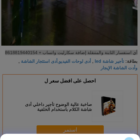
أي استفسار الثابتة والمتنقلة إضافة سكارليت واتساب + 8618819440154
تأجير شاشة led
أدى لوحات الفيديو,أدى استئجار الشاشة
بطاقة:
,
,
وأدت الشاشة الإيجار
احصل على افضل سعر ل
صاخبة عالية الوضوح تأجير داخلي أدى
شاشة الكلام باستخدام الخلفية
الأكاديمية مجلس الفيديو
استمر