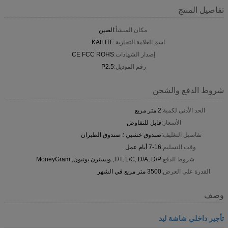
تفاصيل المنتج
مكان المنشأ:
الصين
اسم العلامة التجارية:
KAILITE
إصدار الشهادات:
CE FCC ROHS
رقم الموديل:
P2.5
شروط الدفع والشحن
الحد الأدنى لكمية:
2 متر مربع
الأسعار:
قابل للتفاوض
تفاصيل التغليف:
صندوق خشبي ؛ صندوق الطيران
وقت التسليم:
7-16 أيام عمل
شروط الدفع:
T/T, L/C, D/A, D/P, ويسترن يونيون, MoneyGram
القدرة على العرض:
3500 متر مربع في الشهر
وصف
تأجير داخلي شاشة ليد