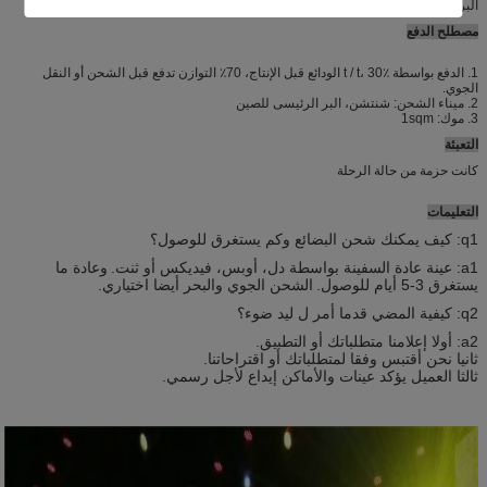
البرمجيات، دليل صيانة سهلة ونظام التحكم سد البرمجيات وهلم جرا.
مصطلح الدفع
1. الدفع بواسطة t / t، 30٪ الودائع قبل الإنتاج، 70٪ التوازن تدفع قبل الشحن أو النقل
الجوي.
2. ميناء الشحن: شنتشن، البر الرئيسى للصين
3. موك: 1sqm
التعبئة
كانت حزمة من حالة الرحلة
التعليمات
q1: كيف يمكنك شحن البضائع وكم يستغرق للوصول؟
a1: عينة عادة السفينة بواسطة دل، أوبس، فيديكس أو ثنت.
وعادة ما
يستغرق 3-5 أيام للوصول.
الشحن الجوي والبحر أيضا اختياري.
q2: كيفية المضي قدما أمر ل ليد ضوء؟
a2: أولا إعلامنا متطلباتك أو التطبيق.
ثانيا نحن أقتبس وفقا لمتطلباتك أو اقتراحاتنا.
ثالثا العميل يؤكد عينات والأماكن إيداع لأجل رسمي.