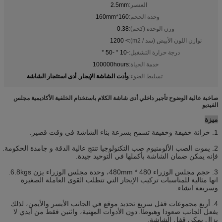
العنصر:
2.5mm
وحدة الحجم:
160*160mm
وزن الوحدة (كجم):
0.38
توازن اللون الأبيض (سد / m2):
> 1200
درجة حرارة التشغيل:
-10 ° -50 °
خدمة الحياة:
100000hours
وأدت الشاشة الإيجار
أدى استئجار الشاشة
تسليط الضوء:
,
صاخبة عالية الوضوح تأجير داخلي أدى شاشة الكلام باستخدام الخلفية الأكاديمية مجلس
الفيديو
ميزة
1. خزانة خفيفة وخفيفة تسمح بسرعة بناء الشاشة في وقت قصير.
2. يموت الصب الألومنيوم صب التكنولوجيا تنتج عالية الدقة و جامدة الحكومة.
فإنه يمكن ضمان الشاشة بأكملها في التوحيد جيدة.
3. حجم مجلس الوزراء 480 * 480mm، وحدة مجلس الوزراء يزن 6.8kgs.
انها مثالية للمناسبات تركيب الإيجار التي تتطلب القوى العاملة الصغيرة
وسريعة انشاء.
4. أربع مجموعات قفل سريع تحديد موقع في الجانب الأيسر والأيمن، لذلك
يفعل الجانب صعودا وهبوطا.
دون الأدوات المهنية، واثنين فقط من أيدي لا
يزال يمكن قفل الشاشة.