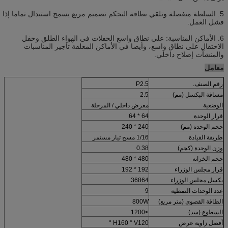
5. السلطة منفصلة وتلقي بطاقة التحكم تصميم مربع يسمح استبدال تماما إذا
فشل العمل.
6. الأماكن المناسبة: على نطاق واسع الحفلات في الهواء الطلق وحفل
الاحتفال على نطاق واسع، وأيضا في الأماكن المغلقة تأجير المناسبات
والمنشآت إصلاح داخلي.
معامل
رقم الصنف.
P2.5
مسافة البكسل (مم)
2.5
الوضعية
معرض داخلي / المرحلة
قرار الوحدة
64 * 64
حجم الوحدة (مم)
240 * 240
طريقة القيادة
1/16 مسح تيار مستمر
وزن الوحدة (كجم)
0.38
حجم الخزانة
480 * 480
قرار مجلس الوزراء
192 * 192
بكسل مجلس الوزراء
36864
عدد الوحدات النمطية
9
الطاقة القصوى (متر مربع)
800W
السطوع (سد)
≥1200
أفضل زاوية عرض
H160 ° V120 °