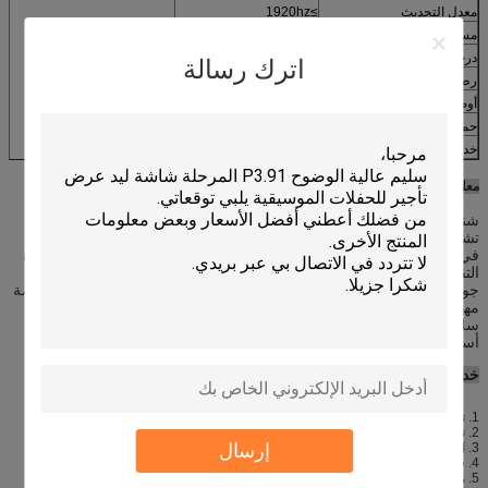
معدل التحديث
≥1920hz
مساهمة الجهد
110-220 فولت أس ± 10٪
درجة حرارة العمل
-20 ℃ -50 ℃
اترك رسالة
رطوبة العمل
10٪ -90٪ RH
أوصت مسافة العرض
2.5-80m
حماية الصف (الجبهة / الخلفية)
IP65
خدمة الحياة
100000hours
معلومات الشركة
شنتشن كايليت الضوئية كو.، المحدودة. هي المهنية عالية-- منتديات الصانع
تشارك في شاشة ليد والمنتجات الطرفية r & d، الإنتاج، المبيعات والخدمة
في واحد.
الشركات تعتمد على وضع الإدارة المتقدمة، R & D قوية والقدرة
التقنية الممتازة والغنية في سلسلة المواد الخام المورد، لإنتاج منتجات ذات
جودة عالية، أنفقت الشركة أكثر من 8 سنوات من الوقت، بنيت بعناية منصة
مهنية لمؤسسة حديثة.
وتبيع الشركة وفقا لطلب السوق، نموذج الأعمال
سلسلة الصناعية، وشكلت نظام متقدم كامل من الإنتاج، هي واحدة من
أسرع شركات التكنولوجيا الفائقة التنمية في الصناعة المحلية والعالم.
خدمة ما بعد البيع
1. تقرير تتبع في إنتاج.
2. تقرير اختبار الجودة لكل أمر.
إرسال
3. الصور ومقاطع الفيديو وفقا لمتطلبات العملاء.
4. قطع الغيار مجانا. ليفيتيمي صيانة مجانية والترقية.
5. مجموعة كاملة من الوثائق مجانا، والتي بما في ذلك إرشادات التثبيت، دليل تشغيل