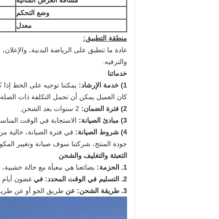
مسافة العرض المثالية
وضع التحكم
معدل
منطقة التطبيق:
عادة ما تنطبق على الرياضة البدنية، والإعلان،
والترفيه.
خدماتنا
1) خدمة الإرشاد:
يمكننا توجيه على الخط إذا ك
كان العميل يمكن أن تحمل التكلفة ذات الصلة،
2) فترة الضمان:
2 سنوات بعد الشحن.
3) مبادئ الصيانة:
الاستجابة في الوقت المنا
4) شروط الصيانة:
في فترة الصيانة، خالية من
جودة المنتج، شركتنا سوف صيانة وتغيير المكون
التعبئة والتغليف والشحن
1. الحزمة:
بضائعنا هي معبأة مع حالة خشبية، ح
2. التسليم في الوقت المحدد: في
غضون أيام بعد 
3. طريقة الشحن: عن
طريق الجو أو عن طريق