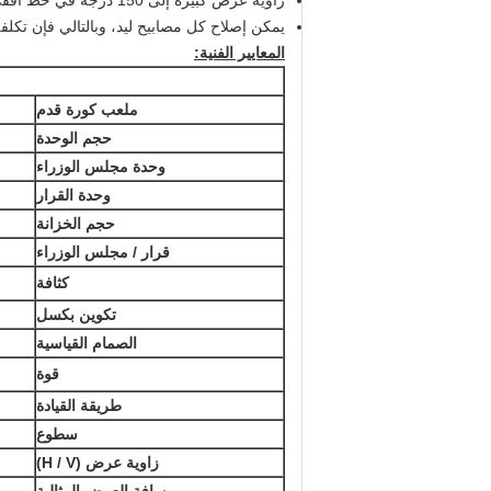
زاوية عرض كبيرة إلى 150 درجة في خط أفقي، 120 درجة في خط عمودي، يمكنك ان ترى في كل زاوية في هذا النطاق، لا تغيير الصورة، لا لون رحلة.
يمكن إصلاح كل مصابيح ليد، وبالتالي فإن تكلف
المعايير الفنية:
ملعب كورة قدم
حجم الوحدة
وحدة مجلس الوزراء
وحدة القرار
حجم الخزانة
قرار / مجلس الوزراء
كثافة
تكوين بكسل
الصمام القياسية
قوة
طريقة القيادة
سطوع
زاوية عرض (H / V)