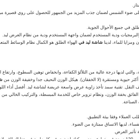
والبرمجيات ودية المستخدم لضمان واجهة المستخدم ودية من نظام العرض ليد.
ومزايا للماء، لدينا
شاشة ليد في
الهواء الطلق هو الكمال نظام الوسائط المتعد
 والتي لديها درجة عالية من التلألؤ الكفاءة، وانخفاض توهين السطوع، وارتفاع ال
كثر حيوية ومستقرة (لا الخفقان).
هيكل الوزن النحيف جدا وخفيفة الوزن من
ش
 النقل.
تقنية سمد تأخذ زاوية عرض واسعة عريضة لشاشة ليد.
أفضل أداء اللو
 الفائق بخفة الوزن، ونظام تزوير خاص للخدمة المبسطة، والتركيب الخالي من ال
الصناعة.
لب العملاء وفقا بيئة التطبيق.
اء، لديها الاتساق ممتازة من الضوء.
 تأثير العرض.