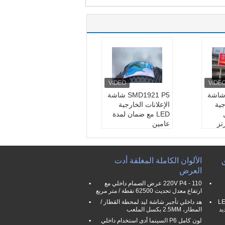
في الهواء الطلق تثبيت التثبيت
SMD3535 شاشة
SMD1921 P5 شاشة
خارجية
الإعلانات الخارجية
LED مع ضمان لمدة
عامين
وب:
بالأ
لون رقاقة الأنبوب:
بالأ
لوان الكاملة
فيديو
وظيفة العرض:
تلفزيو
ق
الألوان الكاملة المغلقة أدت
6000cd / متر
ن
العرض
سطوع:
5500cd / متر
مربع
110 - 220V P4 عرض الصمام داخلي مع
ضمان:
سنتان
ارتفاع معدل تحديث 62500 نقطة / متر مربع
P4 في الهواء الطلق LED
هد داخلي تأجير شاشة ليد لمحطة القطار /
1000MM الحديد
المطار، 2.5MM بكسل الملعب
لون كامل P6 السينما أدى استخدام داخلي