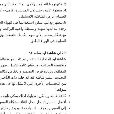
3. تكنولوجيا التحكم الرقمي المتقدمة، تأثير ممتاز.
4. سطوع عالية، حتى في المباشرة، كامل-- على ضوء الشمس لضمان جذب المزيد من الجمهور للحصول على روي قصيرة من الخاص بك
الصمام عرض الشاشة الاستثمار.
5. مطهر ودائم، يمكن استخدامها في الهواء الطلق في جميع الأحوال الجوية.
وحدة ليد لديها سهلة وبسيطة واجهة التركيب 
مع هيكل سبائك الألومنيوم الكامل لخفيفة الوزن 
السلبية في الهواء الطلق.
داخلي شاشة ليد سلسلة:
شاشة ليد
الداخلية تستخدم ليد ذات جودة عالية،
منخفضة الميزانية، وارتفاع كثافة بكسل، صور أ
المغلقة، وزيادة فرص التصميم وانخفاض تكاليف
التحديث.
تتميز
شاشة ليد
الداخلية ذات التأجير
من التحسينات الأخرى التي لا مثيل لها في هذه 
ميزات:
كثافة عالية و يمكن تعديلها، لذلك يمكن تلبية ط
أفضل المساواة، حل محل الثناء مشكلة الفسيفس
إلى الصور والحرف، لها واضحة، بديعة وحقيقية