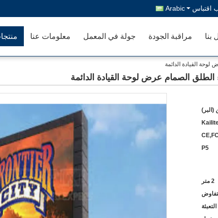
 اقتباس
Arabic
 بنا
مراقبة الجودة
جولة في المعمل
معلومات عنا
منتجا
(البر)
Kailit
CE,F
P5
2 متر
لتفاوض
التعبئة