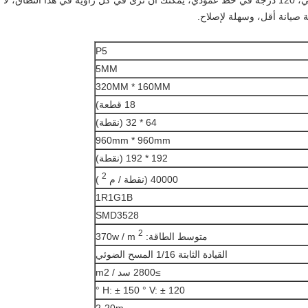
ة صيانة أقل، وسهلة لإصلاح.
P5
5MM
320MM * 160MM
18 قطعة)
64 * 32 (نقطة)
960mm * 960mm
192 * 192 (نقطة)
2
40000 (نقطة / م
)
1R1G1B
SMD3528
2
متوسط ​​الطاقة: 370w / m
القيادة الثابتة 1/16 المسح الضوئي
≥2800 سد / m2
H: ± 150 ° V: ± 120 °