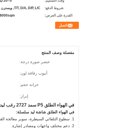
وقت التسليم:
5--20 أيام عمل
شروط الدفع:
T/T, D/A, D/P, L/C, ويسترن يونيون,
القدرة على العرض:
8000sqm شهريا
اتصل
مفصلة وصف المنتج
عنصر صورة درجة:
أنبوب رقاقة لون:
خزانة حجم:
إبراز:
في الهواء الطلق P5 سمد 2727 رغب ليد عرض الإعلان شارع لوحة القيادة المستمرة 1/16 المسح الضوئي
في الهواء الطلق شاشة ليد سلسلة:
1. سطوع التلقائي السيطرة، سوبر معالجة القدرة، لون استعادة قوية.
2. دعم مختلف واجهات ومصادر إشارة.