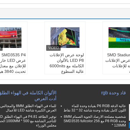
SMD Stadiu
لوحة عرض الإعلانات
 P4
رض الإعلانات
LED P8 بالألوان
عرض LED 
 للإعلانات
الكاملة مع 6000nits
للإعلان مع معدل
عالية السطوع
تحديث 3840 هرتز
نتج:
شاشة LE
بكسل:
8 ملم
لون رقاقة الأنب
وظيفة:
م ، علامة مح
لوان الكاملة
وحدة الصورة:
طة رايواي
وظيفة العرض:
قاد وحدة rgb
الألوان الكاملة في الهواء الطل
ضمان:
سنتان
سطوع:
أدت العرض
وحدة:
320 * 1
لون:
بالألوان الكاملة
مربع
ضمان:
سنتان
عالية الدقة P6 RGB بقيادة وحدة للماء
للماء في الهواء الطلق 8MM والمجالس
زانة:
960 * 9
اللون كامل بقيادة وحدة شاشة 32 * 32 نقاط
العرض الكبيرة شاشة LED للأعمال
شخصية مصلحة الارصاد الجوية الصمام 8MM
توفير الطاقة .81
وحدة P8 RGB مع SMD3535 fullcolor 256
للتأجير الشاشة مع 500 * 
* 128MM
مجلس الوزراء