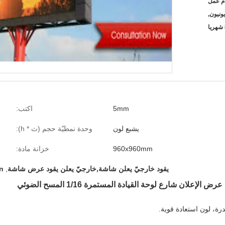
5mm
اكتب:
يشبع لون
وحدة نمطيّة حجم (ث * h):
960x960mm
خزانة مادة:
يقود خارجيّ يعلن شاشة,خارجيّ يعلن يقود عرض شاشة
,
en