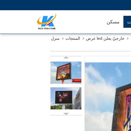
ت
مسكن
خارجيّ يعلن led عرض
المنتجات
منزل