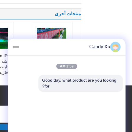
منتجات أخرى
Candy Xu
m IP65
P6.67 P8 P10 Digital
Advertising Billboard
شاشة ع
3:59 AM
Sports Stadium
الخارجية
حماية عالية
التجارية
اسم:
P6.67 لوحة الإع
اسم الم
Good day, what product are you looking 
لانات الرقمية
D للملعب P10
for?
نوع الصمام:
SMD353
مساحة 
طلب اقتباس
5
10 ملم
معدل التحديث:
1920
حجم ال
- 3840 هرتز
60 ملم
حماية الدخول:
IP65
حجم الخ
60 ملم
أرسلت