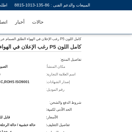
المبيعات والدعم الفنى :
86-135-1013-8815
اطلب
حالات
أخبار
اتصل
كامل اللون P5 رغب الإعلان في الهواء الطلق الصمام عرض لوحة القيادة الدائمة
كامل اللون P5 رغب الإعلان في الهواء الطلق الصمام عرض لوحة القيادة الدائمة
تفاصيل المنتج:
مكان المنشأ:
الصين 
اسم العلامة التجارية:
e
إصدار الشهادات:
CC,ROHS ISO9001
رقم الموديل:
شروط الدفع والشحن:
الحد الأدنى لكمية:
الأسعار:
قابل ل
تفاصيل التغليف:
حالة خشبية / حالة الرحلة 