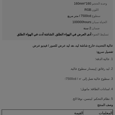
وحدة الحجم:
160*160mm
اللون:
RGB
سطوع:
7500cd / متر مربع
الحياة سبان:
100000hours
ضمان:
2 سنة
أدى العرض في الهواء الطلق
الشاشة أدت في الهواء الطلق
تسليط الضوء:
,
عالية التحديث خارج شاشة ليد، هد ليد عرض للصور / فيديو عرض
تفصيل سريع:
1. عالية الدقة؛
2. ليد رقائق: إبيستار سطوع عالية.
3. سطوع عالية تصل إلى 7500cd / ㎡؛
4. امدادات الطاقة: مانويل؛
5. نظام التحكم: لينسن، نوفا الخ.
وصف المنتج
المعلمات
القيمة