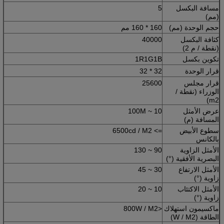
مسافة البكسل
5
(مم)
حجم الوحدة (مم)
160 * 160 مم
كثافة البكسل
40000
(نقطة / م 2)
تكوين بكسل
1R1G1B
قرار الوحدة
32 * 32
قرار مجلس
25600
الوزراء (نقطة /
m2)
عرض الأمثل
10 ~ 100M
المسافة (م)
سطوع الأبيض
=> 6500cd / M2
بالكانس
الأمثل الزاوية
90 ~ 130
البصرية الأفقية (°)
الأمثل الارتفاع
30 ~ 45
زاوية (°)
الأمثل الاكتئاب
10 ~ 20
زاوية (°)
ماكسيمون استهلاك
<800W / M2
الطاقة (W / M2)