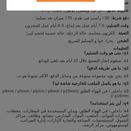
شروط التجارة:
فوب، سيف، إكسو؛
شروط الدفع:
/ تي تي، ويسترن يونيون، بايبال، ل / c؛
دفع شرط:
30٪ راسب في تقدم، 70٪ ميزان بعد تسليم؛
وقت التسليم:
5-7 أيام عمل بعد إيداع، 3-4 أيام عمل للمخزون.
التعبئة
: الكرتون محايدة، حالة الرحلة، حالة خشبية لحجم كبير؛
الشحن
: بحرا، جوا و التسليم السريع.
التعليمات
q1: متى هو وقت التسليم؟
a1: سنقوم إنجاز التصنيع خلال 10 أيام بعد تلقي الودائع.
q2: ما هي طريقة الدفع؟
a2: نحن نؤيد مجموعة متنوعة من وسائل الدفع، الأكثر شيوعا هو ت.
q3: ما هو بكسل الملعب للخارجية شاشة ليد؟
a3: داخلي / في الهواء الطلق (p4mm / p5mm / p6mm / p8mm / p10mm
/ p16mm)
q4: أين يتم استخدامه؟
a4: داخلي / في الهواء الطلق، ويدلي المستخدمة في المطارات، محطات،
العبارات الموانئ، الملعب، البنوك، المدارس، مصانع، وظائف، مراكز
التسوق، المستشفيات، الصناعة والتجارة الإدارات، إدارة الضرائب،
كوستومهوس، مركز الرصد،