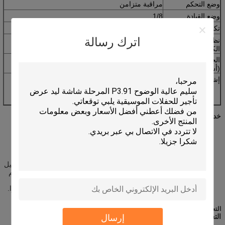
وضع التحكم
مراقبة متزامن
وضع القيادة
1/8
تكرار التكرار
> = 60HZ
اترك رسالة
نظام التشغيل
WIN7، وينكسب، WIN2000، الخ
الكمبيوتر
الجهد التشغيل
220V ± 15٪
(أس)
إشارة الفيديو
RF و S-Video، RGB،
RGBHV، YUV، البطاقة الصفراء،
التركيب وغيرها
نظام التحكم
بتف بطاقة (اختياري)) + دفي بطاقة العرض + بطاقة
خدماتنا
التحكم الرئيسية + الألياف البصرية انتقال (اختياري)
مدى الحياة صيانة مجانية والترقية.
مدة الرد شكوى لا تتجاوز 24 ساعة.
التوجيه الصيانة وحل المشكلة
الموردة في 48 ساعة.
رضا العملاء تقرير تتبع.
متوسط ​​الوقت إلى
> = 1000 h
تدريب فني مجاني.
الفشل (h)
مجموعة كاملة من الوثائق مجانا، والتي بما في ذلك التوجيه التثبيت، دليل
تشغيل البرمجيات، دليل صيانة سهلة ونظام التحكم سد البرمجيات وهلم
فترة الحياة
100000 h
جرا.
بكسل من معدل
<0.0003
خدمة خاصة لمشروع كبير، مثل الملعب، المعارض، الساحات وهلم جرا.
السيطرة
2 سنة الضمان
التعبئة والتغليف والشحن
التعبئة
: 4cm بي رغوة + علبة كرتون التصدير + تصدير صندوق خشبي
إرسال