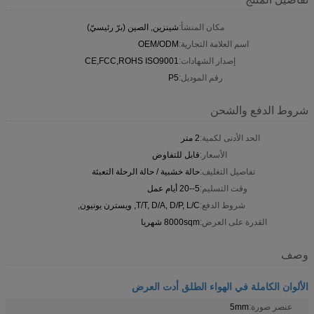
مكان المنشأ:
شينزين, الصين (برّ رئيسيّ)
اسم العلامة التجارية:
OEM/ODM
إصدار الشهادات:
CE,FCC,ROHS ISO9001
رقم الموديل:
P5
شروط الدفع والشحن
الحد الأدنى لكمية:
2 متر
الأسعار:
قابل للتفاوض
تفاصيل التغليف:
حالة خشبية / حالة الرحلة التعبئة
وقت التسليم:
5--20 أيام عمل
شروط الدفع:
T/T, D/A, D/P, L/C, ويسترن يونيون,
القدرة على العرض:
8000sqm شهريا
وصف
الألوان الكاملة في الهواء الطلق أدت العرض
عنصر صورة:
5mm