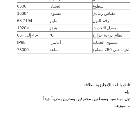
سطوع
الصئبان
6500
مقياس رمادي
مستوى
16384
رقم اللون
مليار
68.7194
معدل التحديث
هرتز
≥1920
نطاق درجة حرارة
℃
-45 إلى +65
مستوى الحماية
أمامي:
IP65
اة حتى 50٪ سطوع
ساعة
75000