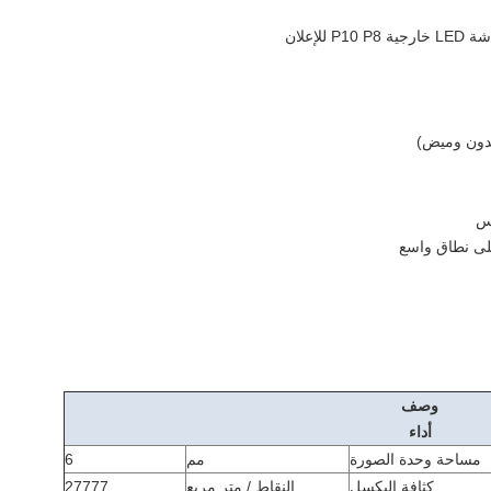
وصف
أداء
مساحة وحدة الصورة
مم
6
كثافة البكسل
النقاط / متر مربع
27777