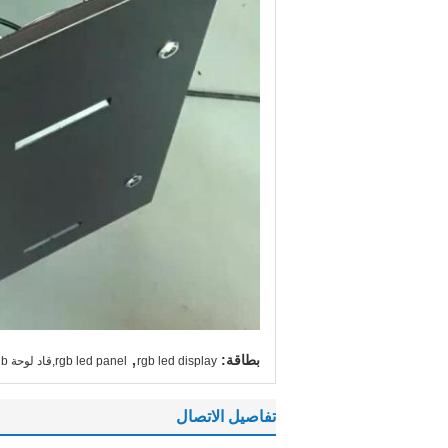
,
بطاقة:
rgb led display
rgb led panel,قاد لوحة rgb
تفاصيل الاتصال