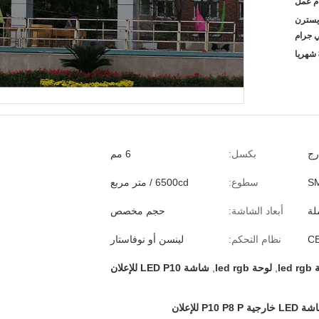
D / A، D / P، L ، ويسترن
ي جرام
رج
بكسل:
6 مم
S
سطوع:
6500cd / متر مربع
لة
أبعاد الشاشة:
حجم مخصص
C
نظام التحكم:
لينسن أو نوفاستار
led
,
لوحة led rgb
,
شاشة LED P10 للإعلان