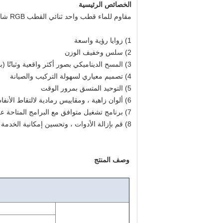
الخصائص الرئيسية
مقاوم للماء قطب واحد ثنائي القطب RGB شاشة LED خارجية P10 P8 للإعلان
1) زوايا رؤية واسعة
2) سلس وخفيف الوزن
3) المسح الديناميكي بصور أكثر واقعية وثباتًا (بدون وميض)
4) تصميم معياري لسهولة التركيب والصيانة
5) التوحيد المتسق بمرور الوقت
6) ألوان زاهية ، ومقاييس رمادية لالتقاط الأنفاس
7) برنامج تشغيل متوافق مع البرامج المتاحة على نطاق واسع
8) قم بإزالة الأدوات ، وتحسين إمكانية الخدمة
وصف المنتج