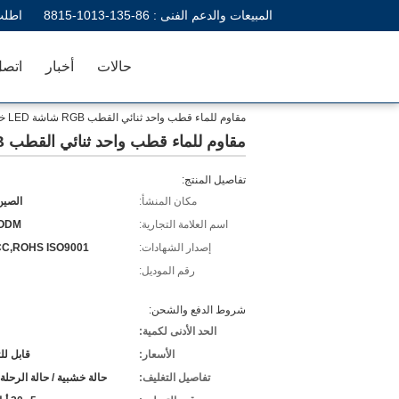
المبيعات والدعم الفنى :
86-135-1013-8815
اطلب
حالات
أخبار
اتصل
مقاوم للماء قطب واحد ثنائي القطب RGB شاشة LED خارجية P10 P8 للإعلان
مقاوم للماء قطب واحد ثنائي القطب RGB شاشة LED خارجية P10 P8 للإعلان
تفاصيل المنتج:
مكان المنشأ:
الصين 
اسم العلامة التجارية:
ODM
إصدار الشهادات:
CC,ROHS ISO9001
رقم الموديل:
شروط الدفع والشحن:
الحد الأدنى لكمية:
الأسعار:
قابل ل
تفاصيل التغليف:
حالة خشبية / حالة الرحلة 