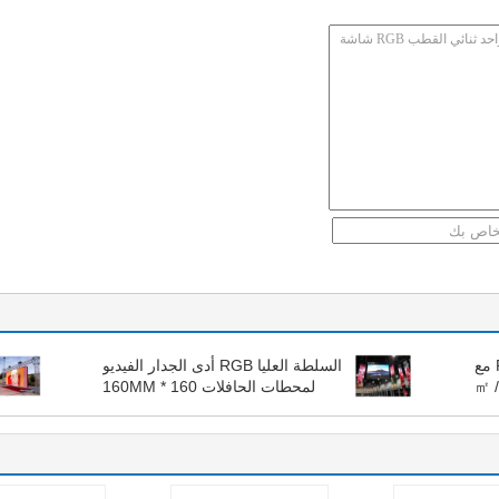
شاشة جدار P10 الخيالة RGB LED مع
السلطة العليا RGB أدى الجدار الفيديو
بكسل ريال مدريد 10000 نقطة / ㎡
لمحطات الحافلات 160 * 160MM
32
1R1G1B 40000 نقطة / ㎡