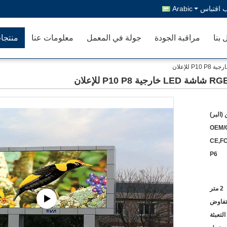
 اقتباس
Arabic
 بنا
مراقبة الجودة
جولة في المعمل
معلومات عنا
منتجا
(البر)
OEM/
CE,F
P6
2 متر
لتفاوض
التعبئة