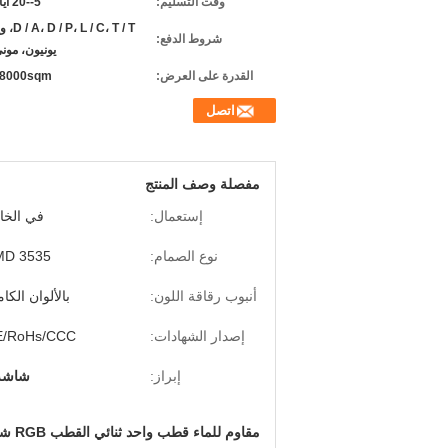
وقت التسليم:
5--20 أيام عمل
/ C، T / T
شروط الدفع:
يونيون، مون
القدرة على العرض:
8000sqm شهريا
اتصل
مفصلة وصف المنتج
إستعمال:
في الخا
نوع الصمام:
MD 3535
أنبوب رقاقة اللون:
بالألوان الكام
إصدار الشهادات:
E/RoHs/CCC
إبراز:
شاشة  rgb
مقاوم للماء قطب واحد ثنائي القطب RGB شاشة LED خارجية P10 P8 P للإعلان