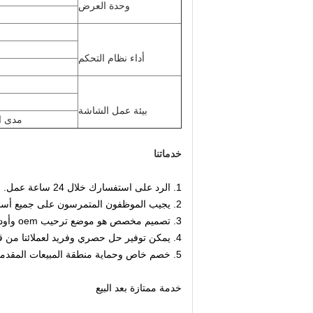
وحدة العرض
أداء نظام التحكم
بيئة عمل الشاشة
مدى الحي
خدماتنا
1. الرد على استفسارك خلال 24 ساعة عمل.
2. يجيب الموظفون المتمرسون على جميع أسئلتك باللغة الإنجليزية بطلاقة.
3. تصميم مخصص هو موضع ترحيب oem وأوديإم.
4. يمكن توفير حل حصري وفريد ​​لعملائنا من قبل مهندسينا وموظفين محترفين ومدربين تدريباً جيداً.
5. خصم خاص وحماية منطقة المبيعات المقدمة لموزعنا.
خدمة ممتازة بعد البيع