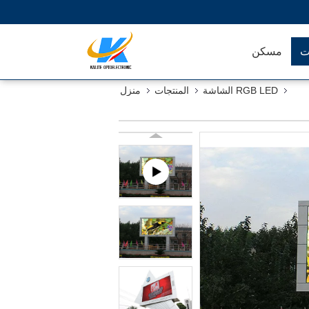
ت
مسكن
RGB LED الشاشة
المنتجات
منزل