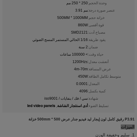
وحدة الحجم:
250 * 250 مم
عنصر صورة درجة:
مم 3.91
خزانة حجم:
500MM * 1000MM
قوة أقصى:
860W
مصباح أدت:
SMD2121
يقود طريقة:
1/16 الحالي المستمر المسح الضوئي
ضمان:
2 سنة
حياة وقت:
> 100000 ساعات
أنعشت معدل:
≥1200Hz
عرض المسافة:
4m-70m
متوسط ​​تكامل الطاقة:
450W
المعدل:
0.0001
كمية بكسل:
4096
شهادة:
سي / فك / بنفايات / iso9001
أدى استئجار الشاشة
led video panels
تسليط الضوء:
,
P3.91 رقيق كامل لون إيجار ليد فيديو جدار عرض 500 * 500mm خزانة
الميزات
1. سليم وخفيفة الوزن