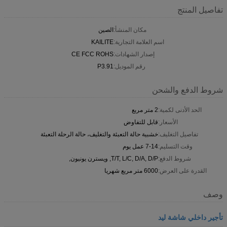
تفاصيل المنتج
مكان المنشأ:
الصين
اسم العلامة التجارية:
KAILITE
إصدار الشهادات:
CE FCC ROHS
رقم الموديل:
P3.91
شروط الدفع والشحن
الحد الأدنى لكمية:
2 متر مربع
الأسعار:
قابل للتفاوض
تفاصيل التغليف:
خشبية حالة التعبئة والتغليف، حالة الرحلة التعبئة
وقت التسليم:
7-14 عمل يوم
شروط الدفع:
T/T, L/C, D/A, D/P, ويسترن يونيون,
القدرة على العرض:
6000 متر مربع شهريا
وصف
تأجير داخلي شاشة ليد