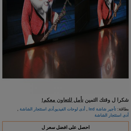
شكرا ل وقتك الثمين
نأمل للتعاون معكم!
تأجير شاشة led
أدى لوحات الفيديو,أدى استئجار الشاشة
بطاقة:
,
,
أدى استئجار الشاشة
احصل على افضل سعر ل