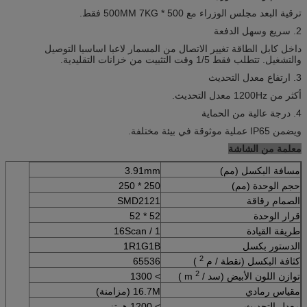
ترقية البعد مجلس الوزراء مع 500 * 500MM 7KG فقط.
2. سريع وسهل الدفعة
داخل كابل الطاقة تغيير الاتصال من المسمار لاعبا اساسيا التوصيل
والتشغيل. تتطلب فقط 1/5 وقت التثبيت من خزانات التقليدية.
3. ارتفاع معدل التحديث
أكثر من 1200Hz معدل التحديث.
4. درجة عالية من الحماية
ويضمن IP65 عملية موثوقة في بيئة مختلفة.
معلمة من الشاشة
مسافة البكسل (مم)
3.91mm
حجم الوحدة (مم)
250 * 250
الصمام رقاقة
SMD2121
قرار الوحدة
52 * 52
طريقة القيادة
1 / 16Scan
الدستور بكسل
1R1G1B
2
كثافة البكسل (نقطة / م
)
65536
2
توازن اللون الأبيض (سد / m
)
> 1300
مقياس رمادي
16.7M (مزامنة)
معدل التحديث
> 1200 هرتز