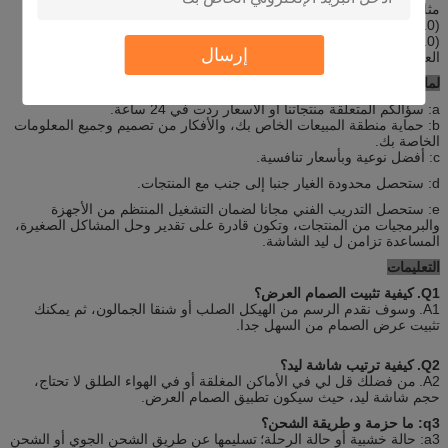
مثل الصمام داخلي كامل اللون شاشة عرض وحدة
(P2.5P3P3.91P4P5P6P4.81P10) شاشة في الهواء الطلق
(P4P5P6P8P10) سقف سيارة أجرة أدى العرض، أدى الإعلان شاشة
إرسال
العرض، أدى دج مجموعات.
لماذا أخترتنا
a: سؤالكم المتعلقة منتجاتنا أو الأسعار ردت في 24 ساعة.
b: حماية منطقة المبيعات الخاص بك، والأفكار من تصميم وجميع المعلومات
الخاصة بك.
c: أفضل نوعية وبأسعار تنافسية.
d: ستحصل محدودة الغيار جنبا إلى جنب مع المنتجات.
e: ستحصل التدريب الفني مجانا لضمان التشغيل المنتظم من الأجهزة
والبرمجيات من المنتجات، وتكون قادرة على تقدير وحل المشاكل الصغيرة،
المساعدة تزامن ل ليد الشاشة.
التعليمات
Q1.
كيفية تثبيت الصمام العرض؟
A1.
وسوف نقدم الرسم من الهيكل الصلب أو شنقا الجمالون، ثم يمكنك
تثبيت عرض الصمام من السهل جدا.
Q2.
كيفية ترتيب شاشة ليد؟
A2.
من فضلك قل لي في الأماكن المغلقة أو في الهواء الطلق لا تحتاج،
حجم شاشة ليد، حيث سيكون تطبيق الصمام العرض.
q3: ما حزمة و طريقة الشحن؟
a3: حالة خشبية أو حالة الرحلة؛
تسليمها عن طريق الشحن الجوي أو الشحن