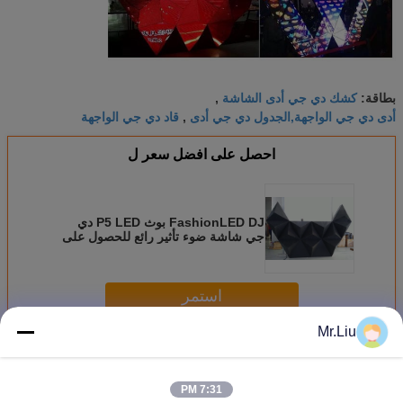
كشك دي جي أدى الشاشة
بطاقة:
,
أدى دي جي الواجهة,الجدول دي جي أدى
قاد دي جي الواجهة
,
احصل على افضل سعر ل
FashionLED DJ بوث P5 LED دي
جي شاشة ضوء تأثير رائع للحصول على
نادي / التليفزيون
استمر
Mr.Liu
الصمام DJ بوث
أكثر
7:31 PM