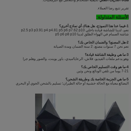
تقرير تتبع رضا العملاء.
الأسئلة المتداولة:
1-فيما عدا هذا النموذج، هل هناك أي نماذج أخرى؟
نعم، لدينا للشاشة قيادة داخلي p2.5 p3 p3.91 p4 p4.81 p5 p6 p7.62 p10
شاشة الصمام في الهواء الطلق لدينا p5 p6 p8 p10
2-هل المصنع؟ والضمان الخاص بك؟
نعم نحن 7 سنوات مصنع، 2 سنة الضمان ومدة الصيانة
3-ما هي وظيفة الشاشة قيادة؟
وهو يدعم ملفات الفيديو، فلاش، الرعايا/ميدي، باور بوينت، والصور وهلم جرا
4-ما هو وقت التسليم الخاص بك؟
7-21 يوما من تلقي الودائع ونحن وثين
5-ما هي الحزمة الخاصة بك وطريقة الشحن؟
البضائع معبأة مع الحالة خشبية أو حالة الطيران؛ تسليم بالشحن الجوي أو البحري