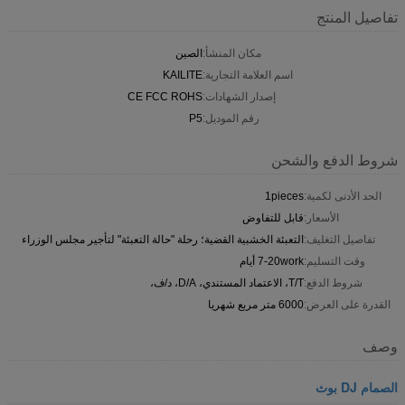
تفاصيل المنتج
مكان المنشأ:
الصين
اسم العلامة التجارية:
KAILITE
إصدار الشهادات:
CE FCC ROHS
رقم الموديل:
P5
شروط الدفع والشحن
الحد الأدنى لكمية:
1pieces
الأسعار:
قابل للتفاوض
تفاصيل التغليف:
التعبئة الخشبية القضية؛ رحلة "حالة التعبئة" لتأجير مجلس الوزراء
وقت التسليم:
7-20work أيام
شروط الدفع:
T/T، الاعتماد المستندي، D/A، د/ف،
القدرة على العرض:
6000 متر مربع شهريا
وصف
الصمام DJ بوث