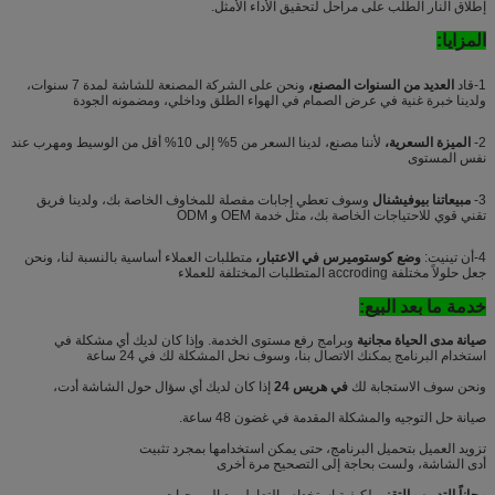
إطلاق النار الطلب على مراحل لتحقيق الأداء الأمثل.
المزايا:
1-قاد
العديد من السنوات المصنع،
ونحن على الشركة المصنعة للشاشة لمدة 7 سنوات،
ولدينا خبرة غنية في عرض الصمام في الهواء الطلق وداخلي، ومضمونه الجودة
2-
الميزة السعرية،
لأننا مصنع، لدينا السعر من 5% إلى 10% أقل من الوسيط ومهرب عند
نفس المستوى
3-
مبيعاتنا بيوفيشنال
وسوف تعطي إجابات مفصلة للمخاوف الخاصة بك، ولدينا فريق
تقني قوي للاحتياجات الخاصة بك، مثل خدمة OEM و ODM
4-أن تينيت:
وضع كوستوميرس في الاعتبار،
متطلبات العملاء أساسية بالنسبة لنا، ونحن
جعل حلولاً مختلفة accroding المتطلبات المختلفة للعملاء
خدمة ما بعد البيع:
صيانة مدى الحياة مجانية
وبرامج رفع مستوى الخدمة. وإذا كان لديك أي مشكلة في
استخدام البرنامج يمكنك الاتصال بنا، وسوف نحل المشكلة لك في 24 ساعة
ونحن سوف الاستجابة لك
في هريس 24
إذا كان لديك أي سؤال حول الشاشة أدت،
صيانة حل التوجيه والمشكلة المقدمة في غضون 48 ساعة.
تزويد العميل بتحميل البرنامج، حتى يمكن استخدامها بمجرد تثبيت
أدى الشاشة، ولست بحاجة إلى التصحيح مرة أخرى
مجاناً التدريب التقني
لكيفية استخدام والتعامل مع البرمجيات.