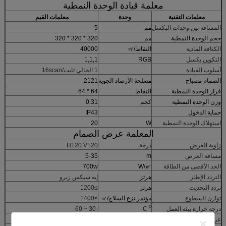
معلمة قيادة الوحدة النمطية
معلمات التقنية
وحدة
معلمات القيم
المسافة بين وحدات البكسل
مم
5
حجم الوحدة النمطية
مم
320 * 320 * 320
الكثافة المادية
النقاط/㎡
40000
التكوين بكسل
RGB
1,1,1
أسلوب القيادة
1 الحالي ثابت/16scan
الصمام مصباح
مصلحة الأرصاد الجوية
2121
قرار الوحدة النمطية
النقاط
64 * 64
وزن الوحدة النمطية
كجم
0.31
حماية الدخول
IP43
استهلاك الوحدة النمطية
W
20
المعلمة عرض الصمام
زاوية العرض
درجة.
H120 V120
مسافة العرض
m
5-35
الحد الأقصى من الطاقة
W/㎡
700w
التردد الإطار
هرتز
إيه سيكس زيرو
تردد التحديث
هرتز
≥1200
توازن السطوع
مؤتمر نزع السلاح/㎡
≥1400
0
درجة حرارة بيئة العمل
C
-30 ~ 60
عرض الجهد العامل
فولت تيار متردد
220V±15%/110V±15%