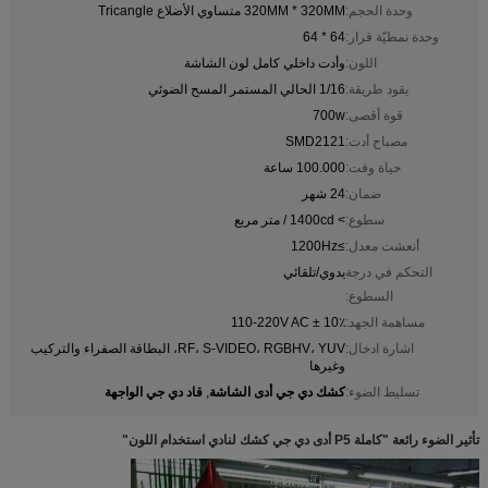
وحدة الحجم:
320MM * 320MM متساوي الأضلاع Tricangle
وحدة نمطيّة قرار:
64 * 64
اللون:
وأدت داخلي كامل لون الشاشة
يقود طريقة:
1/16 الحالي المستمر المسح الضوئي
قوة أقصى:
700w
مصباح أدت:
SMD2121
حياة وقت:
100.000 ساعة
ضمان:
24 شهر
سطوع:
> 1400cd / متر مربع
أنعشت معدل:
≥1200Hz
التحكم في درجة
يدوي/تلقائي
السطوع:
مساهمة الجهد:
110-220V AC ± 10٪
اشارة ادخال:
RF، S-VIDEO، RGBHV، YUV، البطاقة الصفراء والتركيب
وغيرها
كشك دي جي أدى الشاشة
قاد دي جي الواجهة
تسليط الضوء:
,
تأثير الضوء رائعة "كاملة P5 أدى دي جي كشك لنادي استخدام اللون"