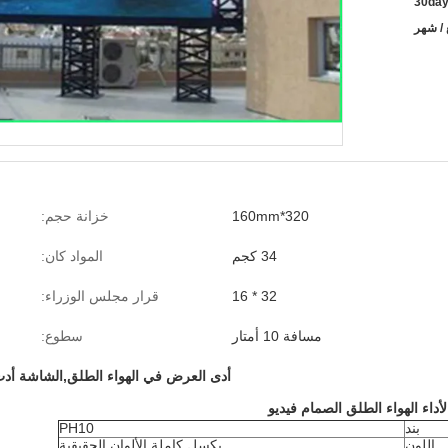
30da
320*160mm
خزانة حجم:
34 كجم
المواد كان:
32 * 16
قرار مجلس الوزراء:
مسافة 10 أمتار
سطوع:
أدى العرض في الهواء الطلق,الشاشة أدت
بند
PH10
اللون
بكسل كاملة الألوان الحقيقية