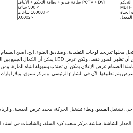
التحكم
PCTV + DVI بطاقة فيديو + بطاقة التحكم + الألياف
MBTF
> 500 ساعة
 الحياة
> 100000 ساعات
المعدل
<0.0002
أصبح الصمام 
الإعلام industry.Traditional الإعلان يمكن أن تظهر الصور فق
املة!
الصمام عرض الإعلان يمكن أن تجتذب بسهولة انتباه المارة، ومن ا
رض يتم تطبيقها الآن في الشارع الرئيسي، ومركز تسوق، وبلازا بارك وا
حي، تشغيل الفيديو، وبطء تشغيل الحركة، محدد عرض العدسة، والر
 الجدار الشاشة، شاشة مركز ملعب كرة السلة، والشاشات في استاد ال