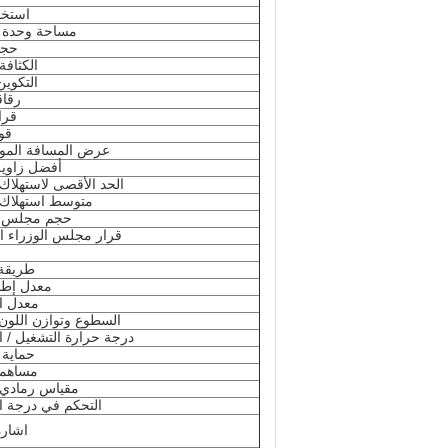
استخد
مساحة وحدة 
حجم
الكثافة 
التكوي
رقاقة 
قرا
قو
عرض المسافة المو
أفضل زاوي
الحد الأقصى لاستهلاك 
متوسط ​​استهلاك 
حجم مجلس ال
قرار مجلس الوزراء ال
طريقة 
معدل إطار
معدل ا
السطوع وتوازن اللون 
درجة حرارة التشغيل / ا
حماية 
مساهمة
مقياس رمادي /
التحكم في درجة 
اشارة