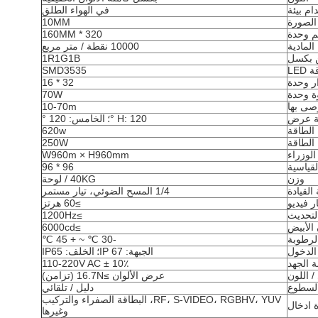
ام بيئة
في الهواء الطلق
الصورة
10MM
 وحدة
320 * 160MM
المادية
10000 نقطة / متر مربع
ن بكسل
1R1G1B
LED
SMD3535
ر وحدة
32 * 16
ة وحدة
70W
صى بها
10-70m
ة عرض
H: 120 °؛
الخامس: 120 °
الطاقة
620w
الطاقة
250W
وزراء
W960m × H960mm
قياسية
96 * 96
وزن
40KG / لوحة
القيادة
1/4 المسح الضوئي، تيار مستمر
 فيديو
≥60 هرتز
لتحديث
≥1200Hz
الأبيض
≥6000cd
لرطوبة
-30 ℃ ~ + 45 ℃
الدخول
الجبهة: IP 67؛
الخلف: IP65
 الجهد
110-220V AC ± 10٪
 اللون
عرض الألوان ≥16.7N (تزامن)
السطوع
دليل / تلقائي
RF، S-VIDEO، RGBHV، YUV، البطاقة الصفراء والتركيب
 ادخال
وغيرها