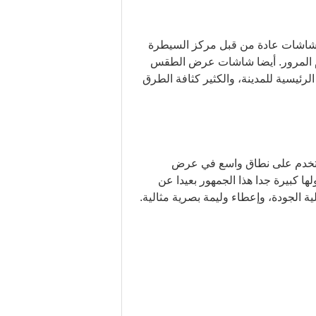
السريعة، يمكننا أن نرى شاشة عرض LED، يتم التحكم هذه الشاشات عادة من قبل مركز السيطرة
المرور.
أيضا شاشات عرض الطقس
رئيسية للمدينة، والكثير كثافة الطرق
يبها بسهولة وإزالتها، أيضا من السهل إلى شاشات تأجير transport.LED الآن تستخدم على نطاق واسع في عرض
 كبيرة جدا هذا الجمهور بعيدا عن
 الجودة، وإعطاء وليمة بصرية مثالية.