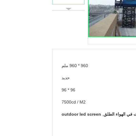
960 * 960 ملم
حديد
96 * 96
7500cd / M2
 في الهواء الطلق
,
outdoor led screen