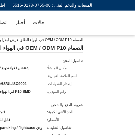
المبيعات والدعم الفنى :
86-0755-8179-5516
اطل
حالات
أخبار
اتصل
الصمام OEM / ODM P10 في الهواء الطلق عرض لبلازا بارك / ملعب 960 * 960mm
الصمام OEM / ODM P10 في الهواء الطلق عرض لبلازا بارك / ملعب 960 * 960mm
تفاصيل المنتج:
مكان المنشأ:
شنتشن / قوانغدونغ /
اسم العلامة التجارية:
e
إصدار الشهادات:
oHS/UL/ISO9001
رقم الموديل:
P10 SMD في الهواء الطلق
شروط الدفع والشحن:
الحد الأدنى لكمية:
1 متر مربع
الأسعار:
قابل ل
تفاصيل التغليف:
ودي pancking / flightcase التعبئة