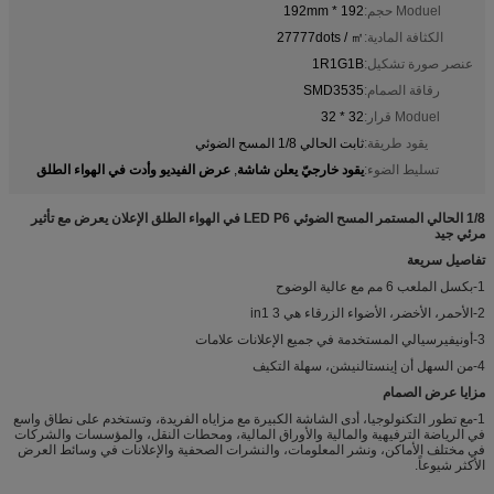
Moduel حجم:
192 * 192mm
الكثافة المادية:
27777dots / ㎡
عنصر صورة تشكيل:
1R1G1B
رقاقة الصمام:
SMD3535
Moduel قرار:
32 * 32
يقود طريقة:
ثابت الحالي 1/8 المسح الضوئي
يقود خارجيّ يعلن شاشة
عرض الفيديو وأدت في الهواء الطلق
تسليط الضوء:
,
1/8 الحالي المستمر المسح الضوئي LED P6 في الهواء الطلق الإعلان يعرض مع تأثير
مرئي جيد
تفاصيل سريعة
1-بكسل الملعب 6 مم مع عالية الوضوح
2-الأحمر، الأخضر، الأضواء الزرقاء هي 3 in1
3-أونيفيرسيالي المستخدمة في جميع الإعلانات علامات
4-من السهل أن إينستالنيشن، سهلة التكيف
مزايا عرض الصمام
1-مع تطور التكنولوجيا، أدى الشاشة الكبيرة مع مزاياه الفريدة، وتستخدم على نطاق واسع
في الرياضة الترفيهية والمالية والأوراق المالية، ومحطات النقل، والمؤسسات والشركات
في مختلف الأماكن، ونشر المعلومات، والنشرات الصحفية والإعلانات في وسائط العرض
الأكثر شيوعاً.