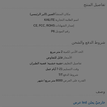
تفاصيل المنتج
مكان المنشأ:
الصين (البر الرئيسي)
اسم العلامة التجارية:
KAILITE
إصدار الشهادات:
CE, FCC, ROHS
رقم الموديل:
P6
شروط الدفع والشحن
الحد الأدنى لكمية:
2 متر مربع
الأسعار:
قابل للتفاوض
تفاصيل التغليف:
حقيبة خشبية؛ قضية الطيران
وقت التسليم:
7-21 أيام عمل
شروط الدفع:
T/T
القدرة على العرض:
8000 متر مربع / شهر
وصف
خارجيّ يعلن led عرض