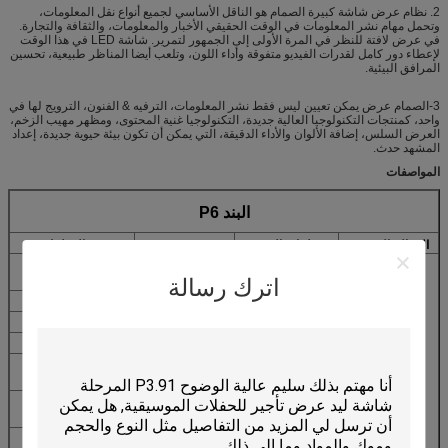
2. نظام عرض شاشة كبيرة الصمام هو الناقل الأساسي لجميع أنواع نقل المعلومات،
وتحمل مهام نشر المعلومات في الوقت الحقيقي الأخبار والمعلومات، والثقافة والتجارة.
في عرض لافتة للنظر في المرة الأولى إلى الجمهور لتمرير. شاشة LED في هذا الوقت
لإعطاء دور كامل لقدرات الفيديو متفوقة وأداء اللون، وتلعب أيضا المناظر طبيعية، تحسين
المرافق البيئية.
3-الصمام عرض يمكن تعيين ليس فقط نشر المعلومات، الترفيه & الفنون، الترويج لها في
واحد، كمنتجات التكنولوجيا العالية جديدة، التكنولوجيا غنية المحتوى، ومظهر مهيب الزخم،
العرض السلس، إضافة الألوان والأداء الدقيقة، التي يمكن أن تكون بيئة حيوية جديدة، إعداد
المشهد حدث.
المواصفات
البند P6
المعالم الرئيسية
معلمات التقنية
وحدة
قيم المعلمات
المسافة بين وحدات
مم
6
معلمات الوحدة
اترك رسالة
البكسل
النمطية
حجم اللوحة
مم
L192 * H192
الكثافة المادية
/㎡
27777Dots
التكوين بكسل
ص/ز/ب
1,1,1
أسلوب القيادة
كونستان الحالية
1/8scan
انكابسولوشن LED
مصلحة الأرصاد
3535
الجوية
عرض ريسولوشن
النقاط
32 * 32