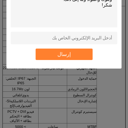
قوة مودايل
W
35
زاوية العرض
درجة
H120V120
عرض معلمات
الخيار المسافة
M
6-70
الحد الأقصى من
W
900
الطاقة
حجم مجلس الوزراء
مم
L960 * H960
التردد الإطار
هرتز
إيه سيكس زيرو
تردد التحديث
هرتز
≥1200
توازن السطوع
مؤتمر نزع السلاح
≥6500
إرسال
عملية تيمبيراتوير
-30 ~ + 45/
℃
/الرطوبة
10% ~ 95%
الجهد الكهربي
فولت تيار متردد
220V±10%/110V±10%
للإدخال
حماية الدخول
الجبهة: IP67؛ الخلفي:
IP65
الحجم/اللون الرمادي
لون ≥16.7M
كونترال السطوع
يدوي/تلقائي
إشارة الإدخال
الترددات اللاسلكية/S-
الفيديو/رفب/إلخ
سيستيرم كونترال
فيديو PCTV + DVI
بطاقة + التحكم
بطاقة + الألياف
MTBF
ساعات
> 5000