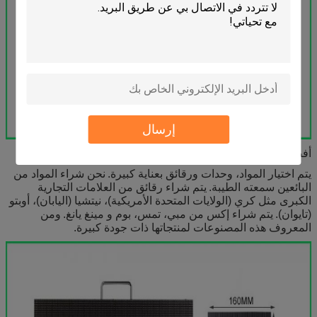
إرسال
أفضل نوعية المواد، وحدات ورقائق
يتم اختيار المواد، وحدات ورقائق بعناية كبيرة.
نحن شراء المواد من
البائعين سمعته الطيبة.
يتم شراء رقائق من العلامات التجارية
الكبرى مثل كري (الولايات المتحدة الأمريكية)، نيتشيا (اليابان)، أوبتو
(تايوان).
يتم شراء إكس من مبي، تمس، بوم و مينغ يانغ.
ومن
المعروف هذه المصنوعات لمنتجاتها ذات جودة كبيرة.