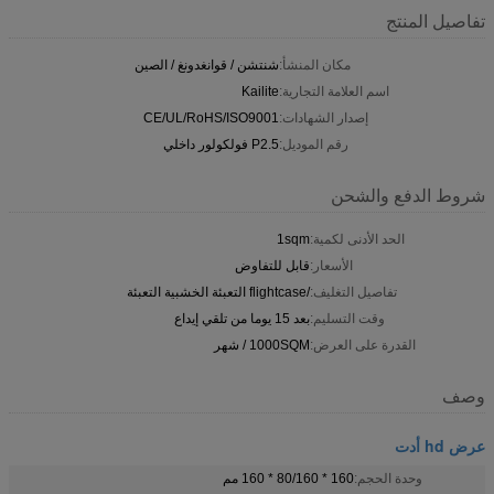
تفاصيل المنتج
مكان المنشأ:
شنتشن / قوانغدونغ / الصين
اسم العلامة التجارية:
Kailite
إصدار الشهادات:
CE/UL/RoHS/ISO9001
رقم الموديل:
P2.5 فولكولور داخلي
شروط الدفع والشحن
الحد الأدنى لكمية:
1sqm
الأسعار:
قابل للتفاوض
تفاصيل التغليف:
/flightcase التعبئة الخشبية التعبئة
وقت التسليم:
بعد 15 يوما من تلقي إيداع
القدرة على العرض:
1000SQM / شهر
وصف
عرض hd أدت
وحدة الحجم:
160 * 80/160 * 160 مم