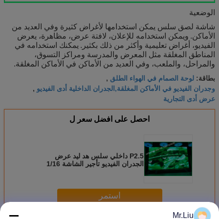
الوضعية
شاشة لصق سلس يمكن استخدامها لأغراض كثيرة وفي العديد من
الأماكن.
ويمكن استخدامه للإعلان، لافتة عرض، مظاهرة، يعرض
الفيديو، أغراض تعليمية وأكثر من ذلك بكثير.
يمكنك استخدامه في
المناطق المغلقة مثل المعرض والمدرسة ومراكز التسوق،
والمراحل، والملعب، وفي العديد من الأماكن في الأماكن المغلقة.
لوحة الصمام في الهواء الطلق
بطاقة:
,
وجدران الفيديو في الأماكن المغلقة,الجدران الداخلية أدى الفيديو
,
عرض أدى التجارية
احصل على افضل سعر ل
P2.5 داخلي سلس هد ليد عرض
الجدران الفيديو تأجير الشاشة 1/16
مسح 640 * 640mm
استمر
Mr.Liu