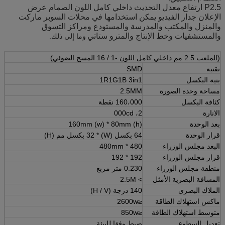
P2.5 ارتفاع معدل التحديث داخلي كامل اللون الصمام عرض
الإعلان جدار الفيديو يمكن استخدامها في
محلات السوبر ماركت
والمنزل والمكتب والمدرسة والمستودع ومراكز التسوق
والمستشفيات وخط الإنتاج والمترو ستاتي
وما إلى ذلك.
(الملعب 2.5 مم داخلي كامل اللون -1 / 16 المسح الضوئي)
تقنية
SMD
بنية البكسل
1R1G1B 3in1
مساحة وحدة الصورة
2.5MM
كثافة البكسل
160،000 نقطة
الانارة
2، 000cd
بعد الوحدة
160mm (w) * 80mm (h)
قرار الوحدة
64 بكسل (W) * 32 بكسل مم (H)
البعد مجلس الوزراء
480 * 480mm
قرار مجلس الوزراء
192 * 192
منطقة مجلس الوزراء
0.230 متر مربع
المسافة البصرية الأمثل
> 2.5M
الملاك البصري
140 درجة (H / V)
ماكس استهلاك الطاقة
≤2600w
متوسط ​​استهلاك الطاقة
≤850w
تعديل السطوع
ضبط وفقا للبيئة