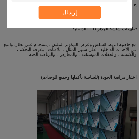
5. زاوية رؤية واسعة (H: 160 ° ؛ V: 160 °)
إرسال
تطبيقات شاشة الجدار LED الداخلية
مع خاصية الربط السلس وعرض البيكوتر الملون ، يستخدم على نطاق واسع
في الأحداث الداخلية ، على سبيل المثال ، اللافتات ، وغرفة التحكم ،
والكنيسة ، والحفلات الموسيقية ، والمعارض ، والرياضة الحية.
اختبار مراقبة الجودة (للشاشة بأكملها وجميع الوحدات)