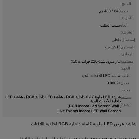
المنتج:
حجم
640 * 480 مم
الخزانة:
أبعاد
حسب الطلب
الشاشة:
إستعمال:
داخلي
المستوى
12-16 بت
الرمادي:
مساهمة
تيار متردد 111-220 فولت ± 10٪
الجهد:
طلب:
شاشة LED للأحداث الحية
معدل
<0.0002
معيب:
شاشة LED ملونة كاملة داخلية RGB ، شاشة LED داخلية RGB ، شاشة LED
تسليط
داخلية للأحداث الحية
الضوء:
RGB Indoor Led Screen Wall
,
,
Live Events Indoor LED Wall Screen
شاشة عرض LED ملونة كاملة داخلية RGB لخلفية اللافتات