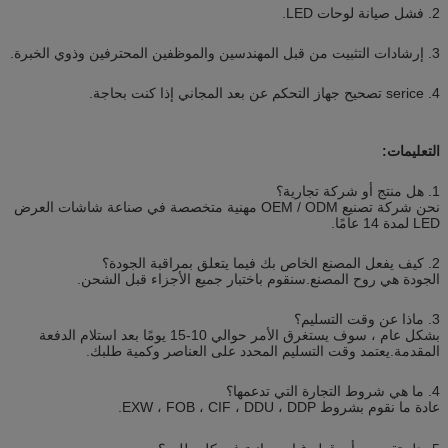
2. فشل صيانة لوحات LED.
3. إرشادات التثبيت من قبل المهندسين والموظفين المحترفين وذوي الخبرة.
4. serice تصحيح جهاز التحكم عن بعد المجاني إذا كنت بحاجة.
التعليمات:
1. هل منتج أو شركة تجارية؟
نحن شركة تصنيع OEM / ODM مهنية متخصصة في صناعة شاشات العرض
LED لمدة 14 عامًا.
2. كيف يفعل المصنع الخاص بك فيما يتعلق بمراقبة الجودة؟
الجودة هي روح المصنع.سنقوم باختبار جميع الأجزاء قبل الشحن.
3. ماذا عن وقت التسليم؟
بشكل عام ، سوف يستغرق الأمر حوالي 10-15 يومًا بعد استلام الدفعة
المقدمة.يعتمد وقت التسليم المحدد على العناصر وكمية طلبك.
4. ما هي شروط التجارة التي تدعمها؟
عادة ما نقوم بشروط EXW ، FOB ، CIF ، DDU ، DDP.