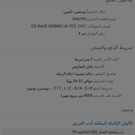
مكان المنشأ:
شنتشن، الصين
اسم العلامة التجارية:
KAILITE
إصدار الشهادات:
CE RoHS ISO9001 UL FCC CCC
رقم الموديل:
ص 4
شروط الدفع والشحن
الحد الأدنى لكمية:
2 مترا مربعا
الأسعار:
قابل للتفاوض
تفاصيل التغليف:
حالة خشبية / حالة الرحلة
وقت التسليم:
حوالي 22-24 يومًا
شروط الدفع:
T / T ، L / C ، D / A ، D / P ، ، ويسترن يونيون
القدرة على العرض:
8000 متر مربع شهريا
وصف
الألوان الكاملة المغلقة أدت العرض
اسم
شاشة الجدار LED الداخلية P4