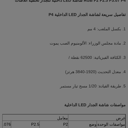
RGB P2 P2.5 P3.07 P4 شاشة LED داخلية للجدار لخلفية اللافتات
تفاصيل سريعة لشاشة الجدار LED الداخلية P4
1. بكسل الملعب: 4 مم
2. مادة مجلس الوزراء: الألومنيوم الصب يموت
3. الكثافة الفيزيائية: 62500 نقطة /
4. معدل التحديث (1920-3840 هرتز)
5. طريقة القيادة: 1/20 مسح تيار مستمر
مواصفات شاشة الجدار LED الداخلية
غرض
معامل
مواصفات الوحدة
وضع
P2
P2.5
P3.076