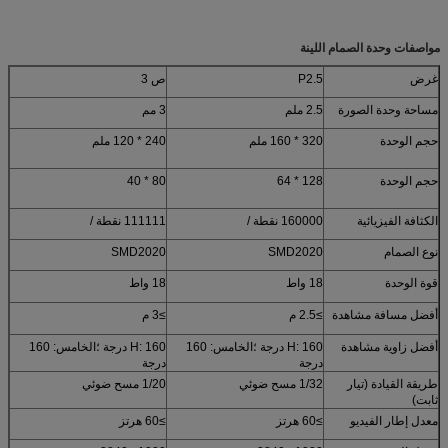
مواصفات وحدة الصمام اللينة
غرض
P2.5
ص 3
مساحة وحدة الصورة
2.5 ملم
3 مم
حجم الوحدة
320 * 160 ملم
240 * 120 ملم
حجم الوحدة
128 * 64
80 * 40
الكثافة الفيزيائية
160000 نقطة /
111111 نقطة /
نوع الصمام
SMD2020
SMD2020
قوة الوحدة
18 واط
18 واط
أفضل مسافة مشاهدة
≥2.5 م
≥3 م
أفضل زاوية مشاهدة
H: 160 درجة ؛الخامس: 160
H: 160 درجة ؛الخامس: 160
درجة
درجة
طريقة القيادة (تيار
1/32 مسح ضوئي
1/20 مسح ضوئي
ثابت)
معدل إطار الفيديو
≥60 هرتز
≥60 هرتز