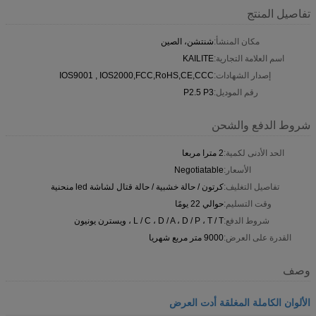
تفاصيل المنتج
مكان المنشأ:
شنتشن، الصين
اسم العلامة التجارية:
KAILITE
إصدار الشهادات:
IOS9001 , IOS2000,FCC,RoHS,CE,CCC
رقم الموديل:
P2.5 P3
شروط الدفع والشحن
الحد الأدنى لكمية:
2 مترا مربعا
الأسعار:
Negotiatable
تفاصيل التغليف:
كرتون / حالة خشبية / حالة قتال لشاشة led منحنية
وقت التسليم:
حوالي 22 يومًا
شروط الدفع:
L / C ، D / A ، D / P ، T / T ، ويسترن يونيون
القدرة على العرض:
9000 متر مربع شهريا
وصف
الألوان الكاملة المغلقة أدت العرض