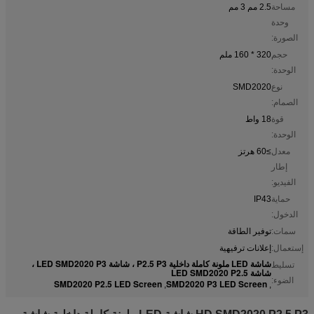
مساحة
2.5 مم 3 مم
وحدة
الصورة:
حجم
320 * 160 ملم
الوحدة:
نوع
SMD2020
الصمام:
قوة
18 واط
الوحدة:
معدل
≥60 هرتز
إطار
الفيديو:
حماية
IP43
الدخول:
سمات:
توفير الطاقة
إستعمال:
إعلانات ترفيهية
شاشة LED ملونة كاملة داخلية P2.5 P3 ، شاشة LED SMD2020 P3 ،
تسليط
شاشة LED SMD2020 P2.5
الضوء:
SMD2020 P2.5 LED Screen
SMD2020 P3 LED Screen
,
,