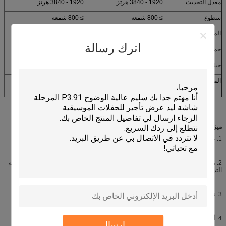
معدل التحديث
1920 - 3840 هرتز
1920 - 3840 هرتز
سطوع
≥ 800 شمعة
≥ 800 شمعة
المستوى الرمادي
12-16 بت
12-16 بت
اترك رسالة
حماية الدخول
IP43
IP43
حياة
> 100،000 ساعة
> 100،000 ساعة
المعدل
<0.0002
<0.0002
ميزات وحدة الصمام اللينة
1. طريقة القيادة: 32s / 20s / 16s
2. مكافحة التداخل: لديه قدرة تداخل قوية مضادة للكهرباء الساكنة ، والتي يمكنها مقاومة
التداخل الخارجي عالي التردد بشكل فعال وتضمن وضوح الصورة
3. تصميم أرق ، لا يؤثر على الهيكل العام.
4. أكثر دواما + رقيقة + التحمل العالي
إرسال