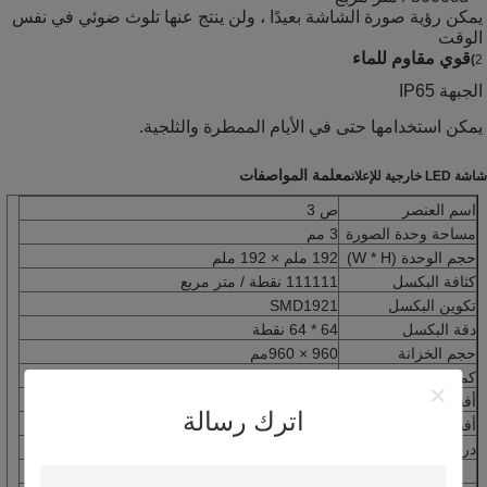
يمكن رؤية صورة الشاشة بعيدًا ، ولن ينتج عنها تلوث ضوئي في نفس 
الوقت
قوي مقاوم للماء
)
2
الجبهة IP65
يمكن استخدامها حتى في الأيام الممطرة والثلجية.
معلمة المواصفات
شاشة LED خارجية للإعلان
اسم العنصر
ص 3
مساحة وحدة الصورة
3 مم
حجم الوحدة (W * H)
192 ملم × 192 ملم
كثافة البكسل
111111 نقطة / متر مربع
تكوين البكسل
SMD1921
دقة البكسل
64 * 64 نقطة
حجم الخزانة
960 × 960
مم
كمية الوحدة
25 قطعة
أفضل مسافة مشاهدة
3 - 50
م
اترك رسالة
أفضل زاوية مشاهدة
120 درجة (أفقي) / 120 درجة (رأسي)
درجة الحرارة
التخزين: - 30 درجة مئوية ~ + 70 درجة مئوية
العمل: '- 20 درجة مئوية ~ + 60 درجة مئوية