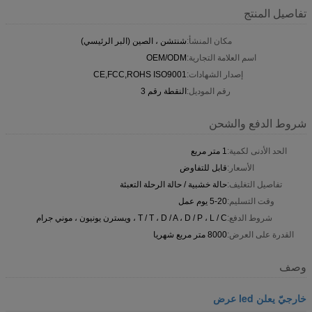
تفاصيل المنتج
مكان المنشأ:
شنتشن ، الصين (البر الرئيسي)
اسم العلامة التجارية:
OEM/ODM
إصدار الشهادات:
CE,FCC,ROHS ISO9001
رقم الموديل:
النقطة رقم 3
شروط الدفع والشحن
الحد الأدنى لكمية:
1 متر مربع
الأسعار:
قابل للتفاوض
تفاصيل التغليف:
حالة خشبية / حالة الرحلة التعبئة
وقت التسليم:
5-20 يوم عمل
شروط الدفع:
T / T ، D / A ، D / P ، L / C ، ويسترن يونيون ، موني جرام
القدرة على العرض:
8000 متر مربع شهريا
وصف
خارجيّ يعلن led عرض