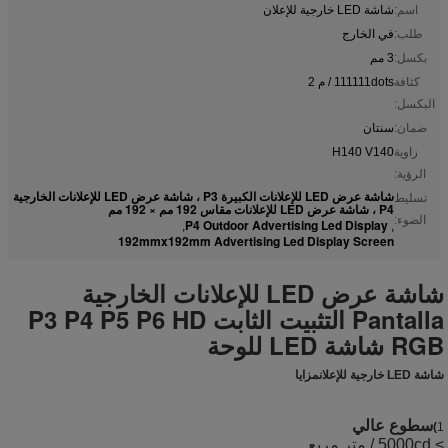
اسم:
شاشة LED خارجية للإعلان
طلب:
في الخارج
بكسل:
3 مم
كثافة
111111dots / م 2
البكسل:
ضمان:
سنتان
زاوية
H140 V140
الرؤية:
شاشة عرض LED للإعلانات الكبيرة P3 ، شاشة عرض LED للإعلانات الخارجية
تسليط
P4 ، شاشة عرض LED للإعلانات مقاس 192 مم × 192 مم
الضوء:
P4 Outdoor Advertising Led Display
,
,
192mmx192mm Advertising Led Display Screen
شاشة عرض LED للإعلانات الخارجية
Pantalla التثبيت الثابت P3 P4 P5 P6 HD
RGB شاشة LED للوحة
شاشة LED خارجية للإعلان
مزايا
سطوع عالي
)
1
> 5000cd / متر مربع