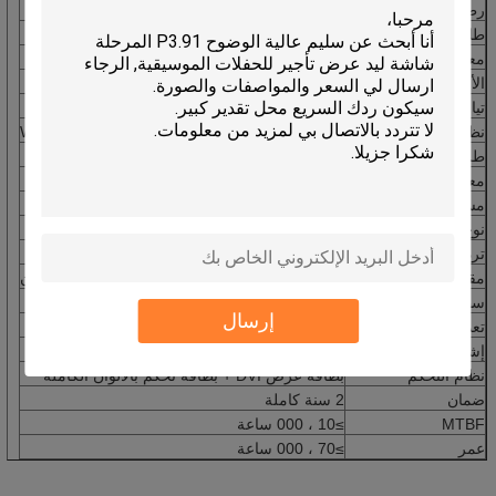
رطوبة العملية
10 ~ 90٪ ر
طاقة كهربائية شغالة
AC110 / 220V ± 10٪ ، 50 هرتز
معدل الاستهلاك
400 واط / متر مربع
الأعلى.استهلاك
≤800 واط / متر مربع
تيار
≤20mA (ليد مفرد)
نظام التشغيل
WIN 98/2000 / NT / XP / WIN7 / WIN8 / WIN10
طريقة التحكم
التزامن
ن / عدم التزامن / 3G / WIFI / USB
معدل الرياضة العمياء
<1/10000
مستوى مقاوم للماء
IP65
نوع القيادة
1/8 المسح
تردد التحديث
≥10
00
هرتز / ثانية
مقياس / ألوان رمادية
256 مستوى لكل لون (R / G / B) / 16.7 مليون لون
سطوع
≥65
00
قرص مضغوط / متر مربع
إرسال
تعديل السطوع
255 مستوى لكل لون (R / G / B) بواسطة البرنامج
إشارة الفيديو
بال / نتسك
نظام التحكم
بطاقة عرض DVI + بطاقة تحكم بالألوان الكاملة
ضمان
2 سنة كاملة
MTBF
≥10 ، 000 ساعة
عمر
≥70 ، 000 ساعة