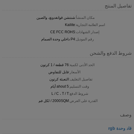
تفاصيل المنتج
مكان المنشأ:
شنتشن قوانغدونغ، والصين
اسم العلامة التجارية:
Kailite
إصدار الشهادات:
CE FCC ROHS
رقم الموديل:
P4 داخلي وحدة الصمام
شروط الدفع والشحن
الحد الأدنى لكمية:
76 قطعة / 1 كرتون
الأسعار:
قابل للتفاوض
تفاصيل التغليف:
التعبئة كرتون
وقت التسليم:
ahout 5 أيام
شروط الدفع:
L / C ، T / T
القدرة على العرض:
2000SQM / لكل فم
وصف
قاد وحدة rgb