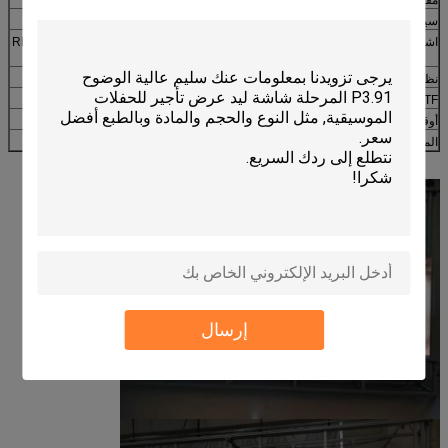
سيطرة سطوع
يدوي / تلقائي
اشارة ادخال
RF ، S-VIDEO ، RGBHV ، YUV ، YC & COMPOSITION
، إلخ
نظام التحكم
PCTV + بطاقة فيديو DVI + بطاقة تحكم + ألياف
MBTF
> 5000 ساعة
أوقات الحياة
> 100،000 ساعة
المعدل
<0.0001
إرسال