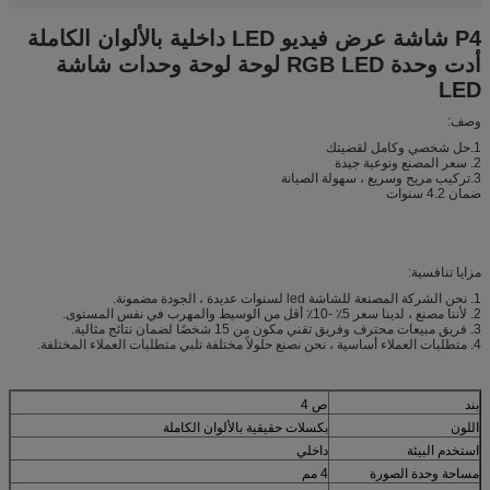
P4 شاشة عرض فيديو LED داخلية بالألوان الكاملة
أدت وحدة RGB LED لوحة لوحة وحدات شاشة
LED
وصف:
1.حل شخصي وكامل لقضيتك
2. سعر المصنع ونوعية جيدة
3.تركيب مريح وسريع ، سهولة الصيانة
ضمان 4.2 سنوات
مزايا تنافسية:
1. نحن الشركة المصنعة للشاشة led لسنوات عديدة ، الجودة مضمونة.
2. لأننا مصنع ، لدينا سعر 5٪ -10٪ أقل من الوسيط والمهرب في نفس المستوى.
3. فريق مبيعات محترف وفريق تقني مكون من 15 شخصًا لضمان نتائج مثالية.
4. متطلبات العملاء أساسية ، نحن نصنع حلولاً مختلفة تلبي متطلبات العملاء المختلفة.
بند
ص 4
اللون
بكسلات حقيقية بالألوان الكاملة
استخدم البيئة
داخلي
مساحة وحدة الصورة
4 مم