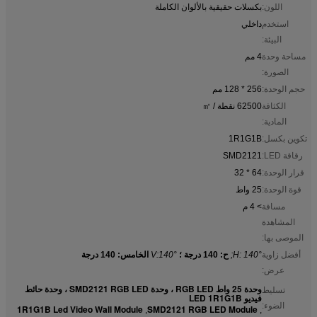
اللون:
بكسلات حقيقية بالألوان الكاملة
استخدم
داخلي
البيئة:
مساحة وحدة
4 مم
الصورة:
حجم الوحدة:
256 * 128 مم
الكثافة
62500 نقطة / ㎡
المادية:
تكوين بكسل:
1R1G1B
رقاقة LED:
SMD2121
قرار الوحدة:
64 * 32
قوة الوحدة:
25 واط
مسافة
> 4 م
المشاهدة
الموصى بها:
أفضل زاوية
H: 140°;
ح: 140 درجة ؛
V:140°
الخامس: 140 درجة
عرض:
وحدة 25 واط RGB LED ، وحدة SMD2121 RGB LED ، وحدة حائط
تسليط
فيديو LED 1R1G1B
الضوء:
1R1G1B Led Video Wall Module
SMD2121 RGB LED Module
,
,