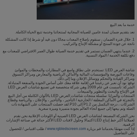
خدمة ما بعد البيع
نعد بتقديم ضمان لمدة عامين للصيانة المجانية لمنتجاتنا وخدمة تتبع الحياة الكاملة.
1. خلال فترة الضمان ، سنقوم بإصلاح المعدات مجانًا دون قيد أو شرط إذا كانت المشكلة
ناتجة عن جودة المنتج أو مشكلة الإنتاج والتركيب.
2. عندما ينتهي الضمان.نستمر في تقديم خدمة الصيانة طوال العمر الافتراضي للمعدات مع
دفع تكلفة الخدمة / المواد النسبية.
شاشة العرض LED: تستخدم على نطاق واسع في المطارات والمحطات والموانئ
وقاعات البورصة والمؤسسات المالية والأماكن الرياضية والمعارض ومراكز التسوق
ومراكز القيادة والتحكم ووسائل الإعلان وما إلى ذلك.
توقع: نود أن نعبر عن رغبتنا في إقامة علاقة معك على أساس الجودة والمنفعة المتبادلة.
الشركة: تأسست في عام 2009 وهي شركة متخصصة في تصنيع شاشات العرض LED
في الإنتاج والبحث والتطوير والمبيعات.
المنتجات والمزايا: سلسلة منتجات شاشات العرض LED بالألوان الكاملة من أجل البيع
بالتجزئة في الأماكن المغلقة / الخارجية / التأجير ، والتأجير ، والإعلان ، والرياضة وقطاع
الشركات ، درجة البكسل من P1.2 إلى P10.لقد حصلت المنتجات على الشهادة ذات
الصلة وتم بيعها إلى جميع أنحاء العالم بجودة متميزة وميزة سعرية.
نحن الشركة المصنعة لشاشات العرض LED الصينية أو اللوحات الإعلانية.نحن نقدم
لعملائنا أكثر خط إنتاج LED اكتمالا وحلول لافتات LED الأكثر حداثة في صناعة الإشارات
الرقمية.
إذا كنت مهتمًا بخدماتنا قم بزيارة
www.rgbledscreen.com
/ طلب اقتباس / للحصول
على التفاصيل.