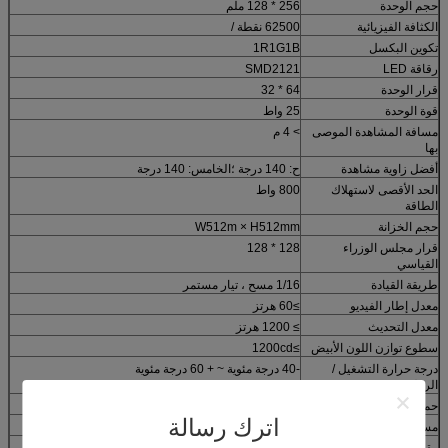
حجم الوحدة
256 * 128 ملم
الكثافة الفيزيائية
62500 نقطة /
تكوين البكسل
1R1G1B
رقاقة LED
SMD2121
قرار الوحدة
64 * 32
قوة الوحدة
25 واط
مسافة المشاهدة الموصى
> 4 م
بها
أفضل زاوية مشاهدة
ح: 140 درجة ؛الخامس: 140 درجة
الحد الأقصى لاستهلاك
800 واط
الطاقة
حجم الخزانة
W512m × H512mm
قرار مجلس الوزراء
128 * 128
القياسي
طريقة القيادة
1/16 مسح ، تيار مستمر
معدل إطار الفيديو
≥60 هرتز
معدل التحديث
≥ 1200 هرتز
سطوع توازن اللون الأبيض
≥1200cd
درجة حرارة التشغيل /
-40 درجة مئوية ~ + 60 درجة مئوية
الرطوبة
حماية الدخول
IP43
اترك رسالة
مساهمة الجهد
110-220 فولت تيار متردد ± 10٪
مقياس / لون رمادي
عرض الألوان ≥16.7M (تزامن)