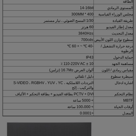
الطاقة
المستوى الرمادي
14-16bit
مجلس الوزراء القياسية
400 * 300MM
طريقة القيادة
1/30 المسح الضوئي ، تيار مستمر
معدل إطار الفيديو
60 هرتز
معدل التحديث
≥3840Hz
سطوع توازن اللون الأبيض
≥700cd
درجة حرارة التشغيل /
-40 ℃ ~ + 60 ℃
الرطوبة
حماية الدخول
IP43
مساهمة الجهد
110-220V AC ± 10 ٪
مقياس رمادي / اللون
ألوان العرض ≥16.7M (تزامن)
سيطرة سطوع
دليل / تلقائي
اشارة ادخال
الترددات اللاسلكية ، S-VIDEO ، RGBHV ، YUV ، YC
والتركيب ، إلخ
نظام التحكم
PCTV + DVI بطاقة الفيديو + بطاقة التحكم + الألياف
MBTF
> 5000 ساعة
أوقات الحياة
> 100،000 ساعة
المعدل
<0.0001