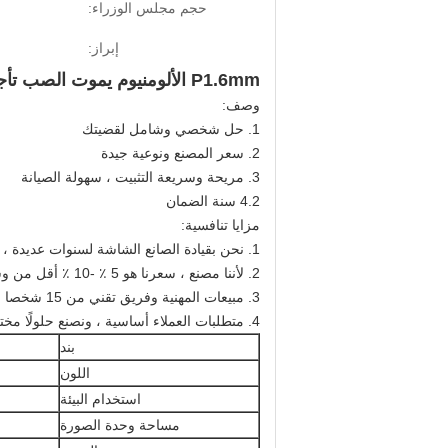
حجم مجلس الوزراء:
إبراز:
P1.6mm الألومنيوم يموت الصب تأجير شاشة أدى داخلي أدى الجدار بالألوان الكاملة عرض الصمام
وصف:
1. حل شخصي وشامل لقضيتك
2. سعر المصنع ونوعية جيدة
3. مريحة وسريعة التثبيت ، سهولة الصيانة
4.2 سنة الضمان
مزايا تنافسية:
1. نحن بقيادة الصانع الشاشة لسنوات عديدة ، جودة مضمونة.
2. لأننا مصنع ، سعرنا هو 5 ٪ -10 ٪ أقل من وسيط والمتاجر في نفس المستوى.
3. مبيعات المهنية وفريق تقني من 15 شخصا لضمان نتائج مثالية.
4. متطلبات العملاء أساسية ، ونصنع حلولًا مختلفة تراكم متطلبات العملاء المختلفة.
بند
اللون
استخدام البيئة
مساحة وحدة الصورة