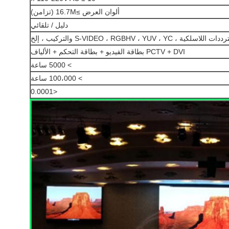
ألوان العرض ≥16.7M (تزامن)
دليل / تلقائي
دات اللاسلكية ، S-VIDEO ، RGBHV ، YUV ، YC والتركيب ، إلخ
PCTV + DVI بطاقة الفيديو + بطاقة التحكم + الألياف
> 5000 ساعة
> 100،000 ساعة
<0.0001