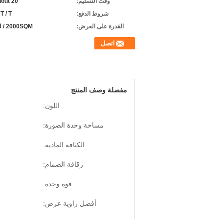
وقت التسليم:
ahout 20 ي
شروط الدفع:
 T / T
القدرة على العرض:
2000SQM / لكل فم
اتصل
مفصلة وصف المنتج
اللون:
مساحة وحدة الصورة:
الكثافة المادية:
رقاقة الصمام:
قوة وحدة:
أفضل زاوية عرض: