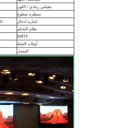
مقياس رمادي / اللون
سيطرة سطوع
اشارة ادخال
الترد
نظام التحكم
MBTF
أوقات الحياة
المعدل