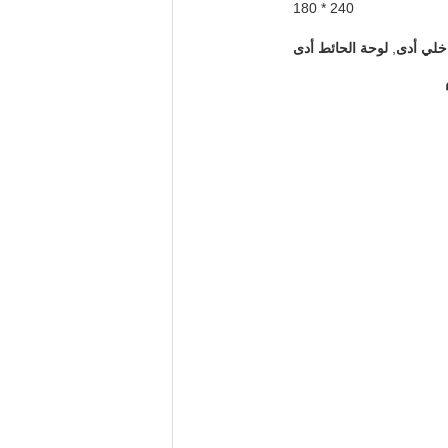
240 * 180
لي أدى
,
لوحة الحائط أدى