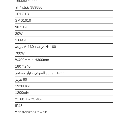
200 * 150MM
359856 نقطة / ㎡
1R1G1B
SMD1010
120 * 90
20W
> 1.6M
H: 160 درجة ؛ V: 160 درجة
700W
W400mm × H300mm
240 * 180
1/30 المسح الضوئي ، تيار مستمر
60 هرتز
≥1920Hz
≥1200cd
-40 ℃ ~ + 60 ℃
IP43
110-220V AC ± 10 ٪