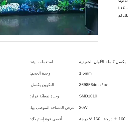
وما
L / C ،
بكسل كاملة الألوان الحقيقية
استعملت بيئة:
1.6mm
وحدة الحجم:
369856dots / ㎡
التكوين بكسل:
SMD1010
وحدة نمطيّة قرار:
20W
عرض المسافة الموصى بها:
H: 160 درجة ؛ V: 160 درجة
أقصى قوة إستهلاك: