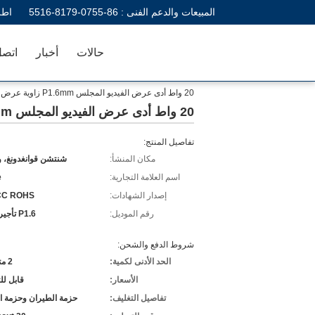
المبيعات والدعم الفنى :
86-0755-8179-5516
اطل
حالات
أخبار
اتصل
20 واط أدى عرض الفيديو المجلس P1.6mm زاوية عرض واسعة يموت الصب الألومنيوم
20 واط أدى عرض الفيديو المجلس P1.6mm زاوية عرض واسعة يموت الصب الألومنيوم
تفاصيل المنتج:
مكان المنشأ:
شنتشن قوانغدونغ، 
اسم العلامة التجارية:
e
إصدار الشهادات:
CC ROHS
رقم الموديل:
P1.6 تأجير داخلي
شروط الدفع والشحن:
الحد الأدنى لكمية:
2 متر مربع
الأسعار:
قابل ل
تفاصيل التغليف:
حزمة الطيران وحزمة 