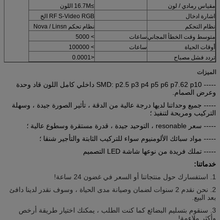
مقياس رمادي / لون
≥16.7M اللون
اشارة ادخال
RF S-Video RGB الخ
نظام التحكم
نظام تحكم Nova / Linsn
متوسط ​​وقت الخطأ المجاني
ساعات
> 5000
أوقات الحياة
ساعات
> 100000
تردد فشل مصباح
<0.0001
الميزات
----- SMD: p2.5 p3 p4 p5 p6 p7.62 p10 داخلي كامل اللون قاد وحدة
وعرض الصمام.
----- جميع وحداتنا لديها درجة عالية من الدقة ، تأثير الصورة جيدة ، وسهلة
التركيب ومريحة لتنفيذ ؛
----- سعر resonable ، التوحيد جيدة ، قدرة مستقرة وسطوع عالية ؛
----- مواد سبائك الألومنيوم سواء للتركيب الثابتة والتأجير شنقا ؛
----- تملك فريدة من نوعها شاشة LED التصميم
خدماتنا:
1. استفسارك حول منتجاتنا أو السعر في غضون 24 ساعة!
2. نحن نقدم 2 سنوات لضمان وصيانة مدى الحياة ، وسوف نقدر لدينا دافئ
بعد البيع.
3. سنقوم بتسليم البضائع كما كنت الطلب ، يمكنك اختيار طريقة أرخص
وأكثر ملاءمة!