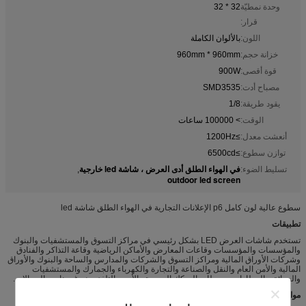
وحدة نمطيّة
32 * 32
قرار:
اللون:
بالألوان الكاملة
خزانة حجم:
960mm * 960mm
قوة أقصى:
900W
مصباح أدت:
SMD3535
يقود طريقة:
1/8
الوقت:
> 100000 ساعات
أنعشت معدل:
≥1200Hz
توازن سطوع:
≥6500cd
في الهواء الطلق أدى العرض ، شاشة led خارجية
تسليط الضوء:
,
outdoor led screen
سطوع عالية لون كامل p6 الإعلانات التجارية في الهواء الطلق شاشة led
تطبيقات
تستخدم شاشات العرض LED بشكل رئيسي في مراكز التسوق والمستشفيات والبنوك
والمؤسسات والمؤسسات وقاعات المعارض والأماكن الرياضية وقاعة التذاكر والفنادق
وشركات الأوراق المالية ومراكز التسوق والشركات والمدارس والساحة والبنوك والأوراق
المالية والأمن العام والنقل والصناعة والتجارة والكهرباء والجمارك والمستشفيات
والحدائق والمطارات ومحطات السكك الحديدية والأمن والتلفزيون وغيرها من المجالات.
مواصفات