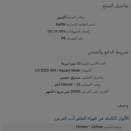
تفاصيل المنتج
مكان المنشأ:
الصين
اسم العلامة التجارية:
kailite
إصدار الشهادات:
ccc ce rohs
رقم الموديل:
P6
شروط الدفع والشحن
الحد الأدنى لكمية:
10 مترا مربعا
الأسعار:
US $550-999 / Square Meter
تفاصيل التغليف:
صندوق خشبي
وقت التسليم:
15 ~ 20work أيام
القدرة على العرض:
10000 متر مربع / الشهر
وصف
الألوان الكاملة في الهواء الطلق أدت العرض
وحدة الحجم:
192mm * 192mm