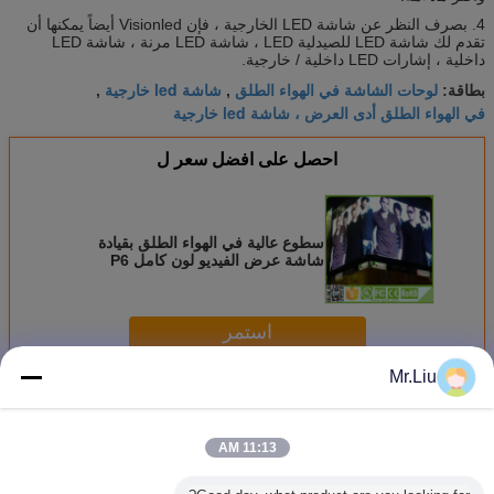
4. بصرف النظر عن شاشة LED الخارجية ، فإن Visionled أيضاً يمكنها أن
تقدم لك شاشة LED للصيدلية LED ، شاشة LED مرنة ، شاشة LED
داخلية ، إشارات LED داخلية / خارجية.
لوحات الشاشة في الهواء الطلق
شاشة led خارجية
بطاقة:
,
,
في الهواء الطلق أدى العرض ، شاشة led خارجية
احصل على افضل سعر ل
سطوع عالية في الهواء الطلق بقيادة
شاشة عرض الفيديو لون كامل P6
الإعلان
استمر
Mr.Liu
الألوان الكاملة في الهواء الطلق أدت العرض
أكثر
11:13 AM