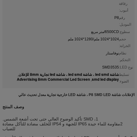
رقاقة
أنبوب:
رقم
P8
الموديل:
سطوع:
6500CD/متر مربع
حجم
1024*1024 ملم/1280*1024 ملم
الخزانة:
نظام
نوفاستار
التحكم:
نوع LED:
SMD3535
شاشة led smd ، شاشة led smd ، شاشة led تجارية 8mm للإعلان
تسليط
,
Advertising 8mm Commercial Led Screen
smd led display
,
الضوء:
الإعلانات شاشة P8 SMD LED ، شاشة LED خارجية تجارية معدل تحديث عالي
وصف المنتج
1، SMD تأكيد الوضوح العالي حتى تحت أشعة الشمس.
2مقاومة للماء جيدة IP65 للجبهة و IP54 للخلف مضادة للتآكل مضادة
للضباب