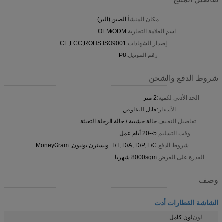
مكان المنشأ:
الصين (البر)
اسم العلامة التجارية:
OEM/ODM
إصدار الشهادات:
CE,FCC,ROHS ISO9001
رقم الموديل:
P8
شروط الدفع والشحن
الحد الأدنى لكمية:
2 متر
الأسعار:
قابل للتفاوض
تفاصيل التغليف:
حالة خشبية / حالة الرحلة التعبئة
وقت التسليم:
5--20 أيام عمل
شروط الدفع:
T/T, D/A, D/P, L/C, ويسترن يونيون, MoneyGram
القدرة على العرض:
8000sqm شهريا
وصف
الشاشة القطارات أدت
لون
لون كامل